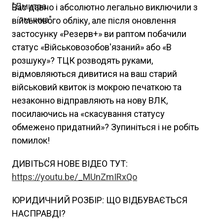
Вас давно і абсолютно легально виключили з
військового обліку, але після оновлення
застосунку «Резерв+» ви раптом побачили
статус «Військовозобов'язаний» або «В
розшуку»? ТЦК розводять руками,
відмовляються дивитися на ваш старий
військовий квиток із мокрою печаткою та
незаконно відправляють на нову ВЛК,
посилаючись на «скасування статусу
обмежено придатний»? Зупиніться і не робіть
помилок!
ДИВІТЬСЯ НОВЕ ВІДЕО ТУТ:
https://youtu.be/_MUnZmIRxQo
ЮРИДИЧНИЙ РОЗБІР: ЩО ВІДБУВАЄТЬСЯ
НАСПРАВДІ?