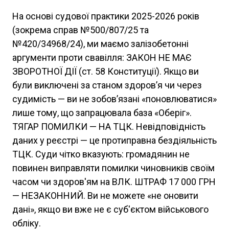
На основі судової практики 2025-2026 років
(зокрема справ №500/807/25 та
№420/34968/24), ми маємо залізобетонні
аргументи проти свавілля: ЗАКОН НЕ МАЄ
ЗВОРОТНОЇ ДІЇ (ст. 58 Конституції). Якщо ви
були виключені за станом здоров’я чи через
судимість — ви не зобов’язані «поновлюватися»
лише тому, що запрацювала база «Оберіг».
ТЯГАР ПОМИЛКИ — НА ТЦК. Невідповідність
даних у реєстрі — це протиправна бездіяльність
ТЦК. Суди чітко вказують: громадянин не
повинен виправляти помилки чиновників своїм
часом чи здоров'ям на ВЛК. ШТРАФ 17 000 ГРН
— НЕЗАКОННИЙ. Ви не можете «не оновити
дані», якщо ви вже не є суб'єктом військового
обліку.