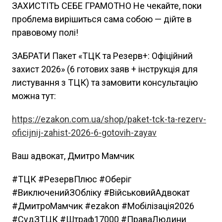
ЗАХИСТІТЬ СЕБЕ ГРАМОТНО Не чекайте, поки
проблема вирішиться сама собою — дійте в
правовому полі!
ЗАБРАТИ Пакет «ТЦК та Резерв+: Офіційний
захист 2026» (6 готових заяв + інструкція для
листування з ТЦК) та замовити консультацію
можна тут:
https://ezakon.com.ua/shop/paket-tck-ta-rezerv-
oficijnij-zahist-2026-6-gotovih-zayav
Ваш адвокат, Дмитро Мамчик
#ТЦК #РезервПлюс #Оберіг
#ВиключенийЗОбліку #ВійськовийАдвокат
#ДмитроМамчик #ezakon #Мобілізація2026
#СудЗТЦК #Штраф17000 #ПраваЛюдини