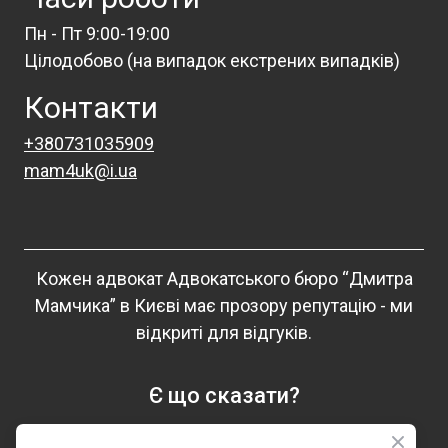
Пн - Пт 9:00-19:00
Цілодобово (на випадок екстрених випадків)
Контакти
+3
80731035909
mam4uk
@i.u
a
Кожен адвокат Адвокатського бюро “Дмитра
Мамчика” в Києві має прозору репутацію - ми
відкриті для відгуків.
Є що сказати?
Тисніть кнопку та залишайте відгук на