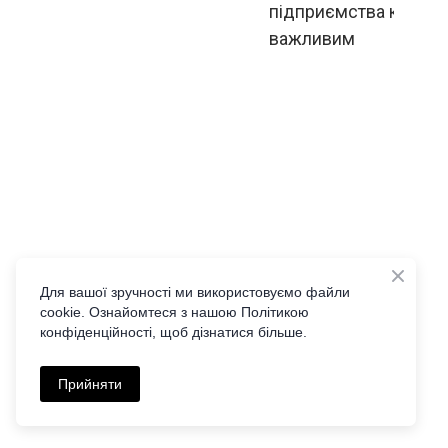
підприємства критич
важливим
490  грн.
0  грн.
Для вашої зручності ми використовуємо файли
cookie. Ознайомтеся з нашою Політикою
Buy now
Buy now
конфіденційності, щоб дізнатися більше.
Прийняти