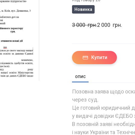
Новинка
3 000  грн.
2 000  грн.
Купити
ОПИС
Позовна заява щодо оск
через суд.
Це готовий юридичний д
у видачі довідки ЄДЕБО з
В позовній заяві необхід
і науки України та Техні