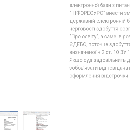
електронної бази з пита
"ІНФОРЕСУРС" внести змі
державній електронній б
черговості здобуття осві
"Про освіту", а саме: в р
ЄДЕБО, поточне здобуття
визначеної ч.2 ст. 10 ЗУ "
Якщо суд задовільнить д
зобовʼязати відповідача 
оформлення відстрочки ві