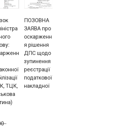
зок
ПОЗОВНА
іністра
ЗАЯВА про
ного
оскарженн
ову:
я рішення
карженн
ДПС щодо
зупинення
аконної
реєстрації
ілізації
податкової
К, ТЦК,
накладної
ськова
тина)
0  