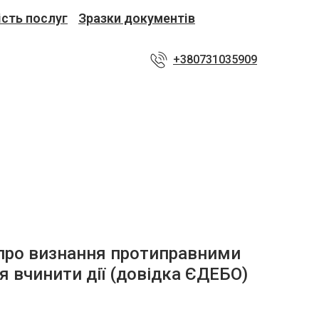
ість послуг
Зразки документів
+380731035909
ро визнання протиправними
ня вчинити дії (довідка ЄДЕБО)