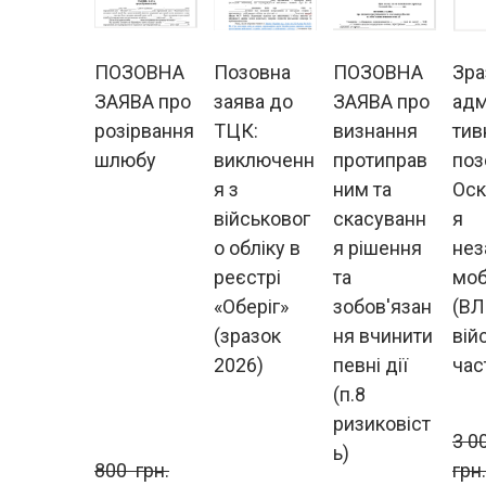
ПОЗОВНА
Позовна
ПОЗОВНА
Зра
ЗАЯВА про
заява до
ЗАЯВА про
адм
розірвання
ТЦК:
визнання
тив
шлюбу
виключенн
протиправ
поз
я з
ним та
Ос
військовог
скасуванн
я
о обліку в
я рішення
нез
реєстрі
та
моб
«Оберіг»
зобов'язан
(ВЛ
(зразок
ня вчинити
вій
2026)
певні дії
час
(п.8
ризиковіст
3 00
ь)
800  грн.
грн.