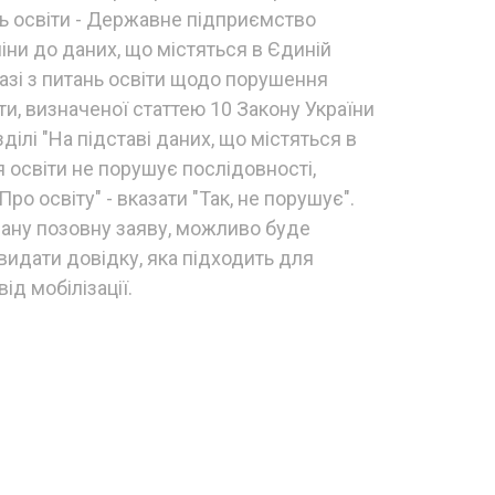
нь освіти - Державне підприємство
ни до даних, що містяться в Єдиній
азі з питань освіти щодо порушення
ти, визначеної статтею 10 Закону України
озділі "На підставі даних, що містяться в
 освіти не порушує послідовності,
Про освіту" - вказати "Так, не порушує".
ану позовну заяву, можливо буде
видати довідку, яка підходить для
д мобілізації.