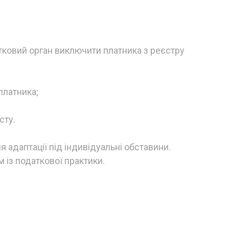
тковий орган виключити платника з реєстру
платника;
сту.
я адаптації під індивідуальні обставини.
 із податкової практики.