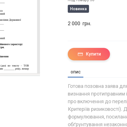
Новинка
2 000  грн.
Купити
ОПИС
Готова позовна заява дл
визнання протиправним і
про включення до перелік
Критеріїв ризиковості). 
формулювання, посилання
обґрунтування незаконно