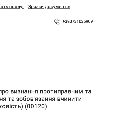
ість послуг
Зразки документів
+380731035909
ро визнання протиправним та
ня та зобов'язання вчинити
иковість)
(00120)