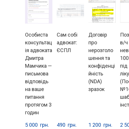
Особиста
Сам собі
Договір
Поз
консультац
адвокат:
про
в/ч
ія адвоката
ЄСПЛ
нерозголо
нев
Дмитра
шення та
100
Мамчика —
конфіденці
під
письмова
йність
лік
відповідь
(NDA)
(По
на ваше
зразок
№1
питання
шаб
протягом 3
інс
годин
5 000  грн.
490  грн.
1 200  грн.
2 50