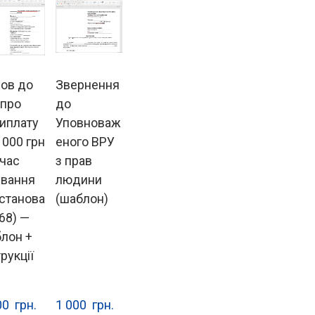
ов до
Звернення
 про
до
иплату
Уповноваж
 000 грн
еного ВРУ
 час
з прав
ування
людини
станова
(шаблон)
68) —
лон +
трукції
0  грн.
1 000  грн.