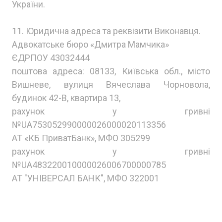
України.
11. Юридична адреса та реквізити Виконавця.
Адвокатське бюро «Дмитра Мамчика»
ЄДРПОУ 43032444
поштова адреса: 08133, Київська обл., місто
Вишневе, вулиця Вячеслава Чорновола,
будинок 42-В, квартира 13,
рахунок у гривні
№UA753052990000026000020113356
АТ «КБ ПриватБанк», МФО 305299
рахунок у гривні
№UA483220010000026006700000785
АТ "УНІВЕРСАЛ БАНК", МФО 322001