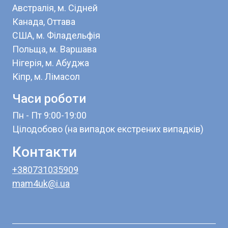
Австралія, м. Сідней
Канада, Оттава
США, м. Філадельфія
Польща, м. Варшава
Нігерія, м. Абуджа
Кіпр, м. Лімасол
Часи роботи
Пн - Пт 9:00-19:00
Цілодобово (на випадок екстрених випадків)
Контакти
+3
80731035909
mam4uk
@i.u
a