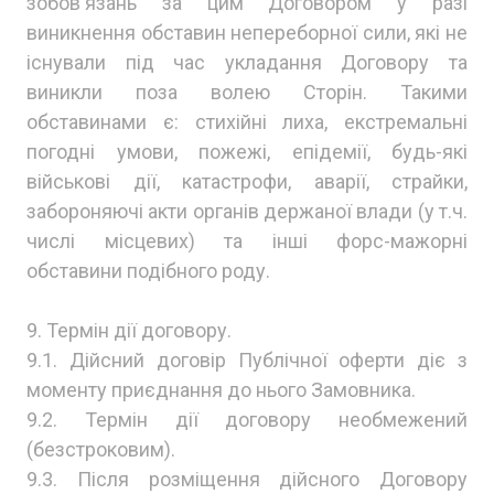
зобов'язань за цим Договором у разі
виникнення обставин непереборної сили, які не
існували під час укладання Договору та
виникли поза волею Сторін. Такими
обставинами є: стихійні лиха, екстремальні
погодні умови, пожежі, епідемії, будь-які
військові дії, катастрофи, аварії, страйки,
забороняючі акти органів держаної влади (у т.ч.
числі місцевих) та інші форс-мажорні
обставини подібного роду.
9. Термін дії договору.
9.1. Дійсний договір Публічної оферти діє з
моменту приєднання до нього Замовника.
9.2. Термін дії договору необмежений
(безстроковим).
9.3. Після розміщення дійсного Договору