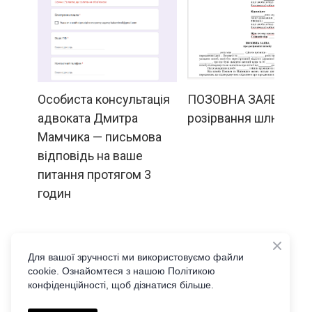
Особиста консультація
ПОЗОВНА ЗАЯВА про
адвоката Дмитра
розірвання шлюбу
Мамчика — письмова
відповідь на ваше
питання протягом 3
годин
5 000  грн.
800  грн.
500  грн.
Для вашої зручності ми використовуємо файли
cookie. Ознайомтеся з нашою Політикою
Buy now
Buy now
конфіденційності, щоб дізнатися більше.