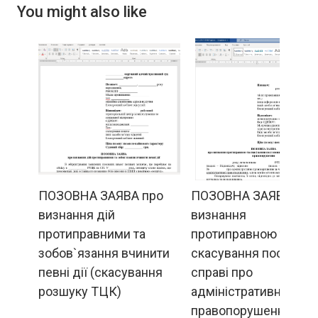
You might also like
ПОЗОВНА ЗАЯВА про
ПОЗОВНА ЗАЯВА про
визнання дій
визнання
протиправними та
протиправною та
зобов`язання вчинити
скасування постанов
певні дії (скасування
справі про
розшуку ТЦК)
адміністративне
правопорушення