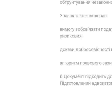
обґрунтування незаконно
Зразок також включає:
вимогу зобов’язати пода
ризикових;
докази добросовісності 
алгоритм правового захи
🔒 Документ підходить дл
Підготовлений адвокатом