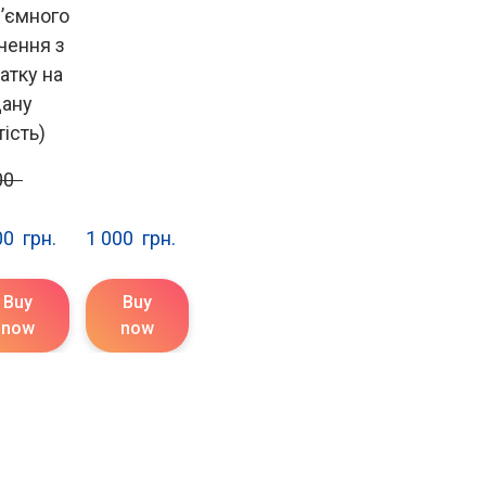
дʼємного
чення з
атку на
ану
тість)
0  
0  грн.
1 000  грн.
Buy
Buy
now
now