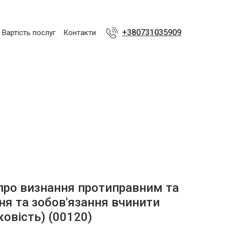
+380731035909
Вартість послуг
Контакти
ро визнання протиправним та
ня та зобов'язання вчинити
иковість)
(00120)