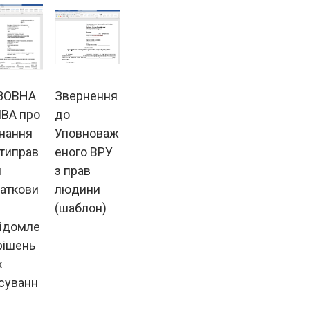
ЗОВНА
Звернення
ВА про
до
нання
Уповноваж
типрав
еного ВРУ
м
з прав
аткови
людини
(шаблон)
ідомле
рішень
х
суванн