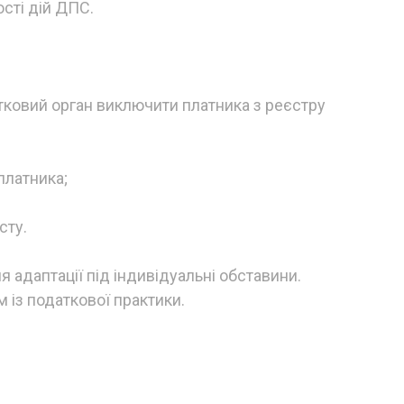
сті дій ДПС.
тковий орган виключити платника з реєстру
платника;
сту.
я адаптації під індивідуальні обставини.
 із податкової практики.