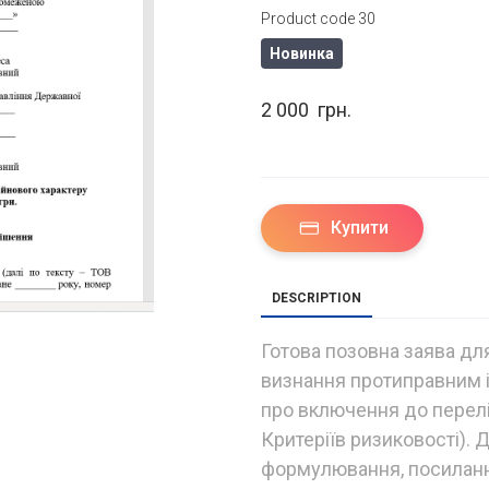
Product code 30
Новинка
2 000  грн.
Купити
DESCRIPTION
Готова позовна заява дл
визнання протиправним і
про включення до перелік
Критеріїв ризиковості). 
формулювання, посилання