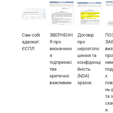
Сам собі
ЗВЕРНЕНН
Договір
ПО
адвокат:
Я про
про
ЗАЯ
ЄСПЛ
визначенн
нерозголо
виз
я
шення та
про
підприємс
конфіденці
ни
тва
йність
под
критично
(NDA)
х
важливим
зразок
пов
нь-
та ї
ска
я