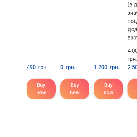
(ві
зна
под
дод
вар
4 00
грн.
490  грн.
0  грн.
1 200  грн.
2 50
Buy
Buy
Buy
now
now
now