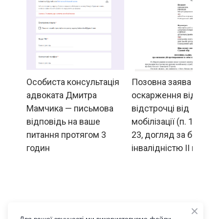
Особиста консультація
Позовна заява
адвоката Дмитра
оскарження відмови 
Мамчика — письмова
відстрочці від
відповідь на ваше
мобілізації (п. 13 ч. 1 
питання протягом 3
23, догляд за батьком
годин
інвалідністю ІІ групи)
5 000  грн.
2 500  грн.