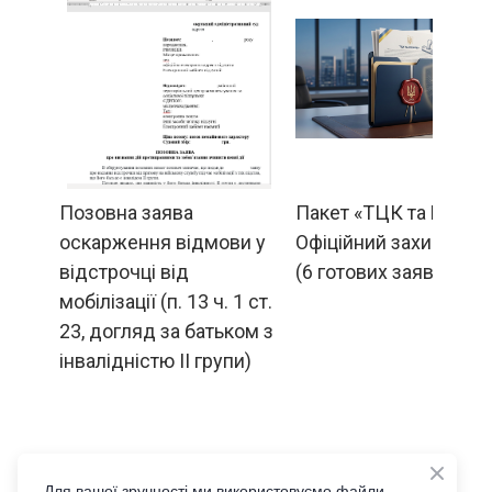
Позовна заява
Пакет «ТЦК та Резер
оскарження відмови у
Офіційний захист 202
відстрочці від
(6 готових заяв)
мобілізації (п. 13 ч. 1 ст.
23, догляд за батьком з
інвалідністю ІІ групи)
2 500  грн.
699  грн.
Для вашої зручності ми використовуємо файли