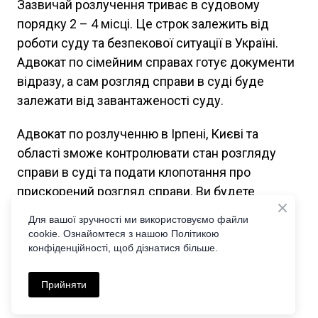
Зазвичай розлучення триває в судовому
порядку 2 – 4 місці. Це строк залежить від
роботи суду та безпекової ситуації в Україні.
Адвокат по сімейним справах готує документи
відразу, а сам розгляд справи в суді буде
залежати від завантаженості суду.
Адвокат по розлученню в Ірпені, Києві та
області зможе контролювати стан розгляду
справи в суді та подати клопотання про
прискорений розгляд справи. Ви будете
проінформовані про всі етапи та стадії роботи.
Для вашої зручності ми використовуємо файли
cookie. Ознайомтеся з нашою Політикою
Зразок позовної заяви про розірвання шлюбу
конфіденційності, щоб дізнатися більше.
2025 через суд можна завантажити тут:
https://ezakon.com.ua/shop
Прийняти