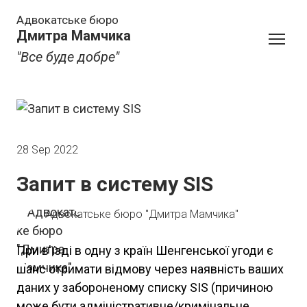
Адвокатське бюро
Дмитра Мамчика
"Все буде добре"
28 Sep 2022
Запит в систему SIS
Адвокатське бюро "Дмитра Мамчика"
При в'їзді в одну з країн Шенгенської угоди є
шанс отримати відмову через наявність ваших
даних у забороненому списку SIS (причиною
може бути адміністративне/кримінальне