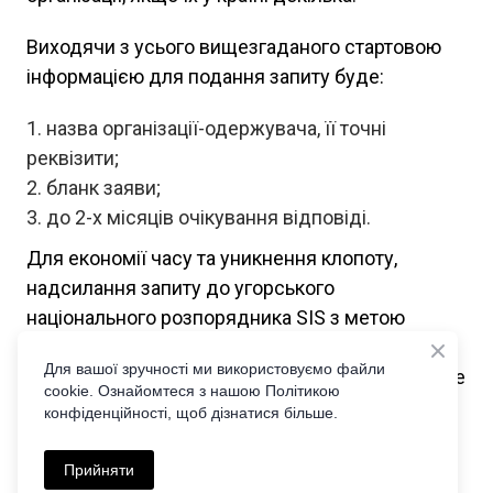
Виходячи з усього вищезгаданого стартовою
інформацією для подання запиту буде:
назва організації-одержувача, її точні
реквізити;
бланк заяви;
до 2-х місяців очікування відповіді.
Для економії часу та уникнення клопоту,
надсилання запиту до угорського
національного розпорядника SIS з метою
отримання інформації про наявність або
Для вашої зручності ми використовуємо файли
відсутність даних про особу в системі SIS може
cookie. Ознайомтеся з нашою Політикою
зробити наш юрист (відповідь надається
конфіденційності, щоб дізнатися більше.
протягом 40 робочих днів з дати надсилання
запиту).
Прийняти