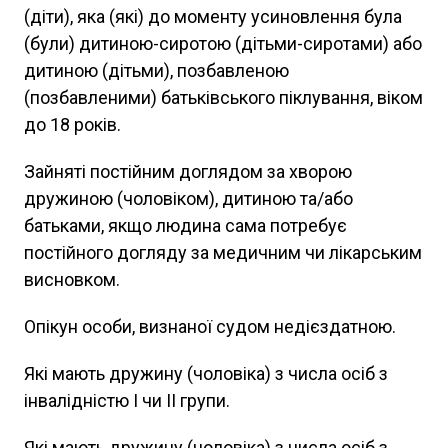
(діти), яка (які) до моменту усиновлення була
(були) дитиною-сиротою (дітьми-сиротами) або
дитиною (дітьми), позбавленою
(позбавленими) батьківського піклування, віком
до 18 років.
Зайняті постійним доглядом за хворою
дружиною (чоловіком), дитиною та/або
батьками, якщо людина сама потребує
постійного догляду за медичним чи лікарським
висновком.
Опікун особи, визнаної судом недієздатною.
Які мають дружину (чоловіка) з числа осіб з
інвалідністю І чи ІІ групи.
Які мають дружину (чоловіка) з числа осіб з