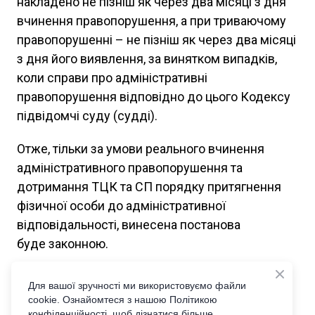
накладено не пізніш як через два місяці з дня
вчинення правопорушення, а при триваючому
правопорушенні – не пізніш як через два місяці
з дня його виявлення, за винятком випадків,
коли справи про адміністративні
правопорушення відповідно до цього Кодексу
підвідомчі суду (судді).
Отже, тільки за умови реального вчинення
адміністративного правопорушення та
дотримання ТЦК та СП порядку притягнення
фізичної особи до адміністративної
відповідальності, винесена постанова
буде законною.
Порушення такого порядку є підставою для
Для вашої зручності ми використовуємо файли
оскарження і скасування постанови про
cookie. Ознайомтеся з нашою Політикою
накладення штрафу.
конфіденційності, щоб дізнатися більше.