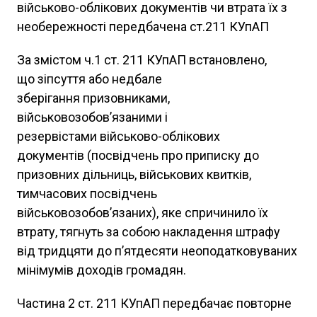
військово-облікових документів чи втрата їх з
необережності передбачена ст.211 КУпАП
За змістом ч.1 ст. 211 КУпАП встановлено,
що зіпсуття або недбале
зберігання призовниками,
військовозобов’язаними і
резервістами військово-облікових
документів (посвідчень про приписку до
призовних дільниць, військових квитків,
тимчасових посвідчень
військовозобов’язаних), яке спричинило їх
втрату
, тягнуть за собою накладення штрафу
від тридцяти до п’ятдесяти неоподатковуваних
мінімумів доходів громадян.
Частина 2 ст. 211 КУпАП передбачає повторне