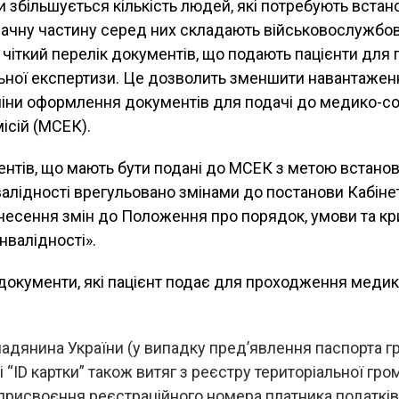
и збільшується кількість людей, які потребують вста
значну частину серед них складають військовослужбовц
чіткий перелік документів, що подають пацієнти дл
ьної експертизи. Це дозволить зменшити навантажен
міни оформлення документів для подачі до медико-со
ісій (МСЕК).
ентів, що мають бути подані до МСЕК з метою встано
валідності врегульовано змінами до постанови Кабінет
несення змін до Положення про порядок, умови та кри
нвалідності».
 документи, які пацієнт подає для проходження медик
мадянина України (у випадку предʼявлення паспорта 
 “ID картки” також витяг з реєстру територіальної гро
присвоєння реєстраційного номера платника податків