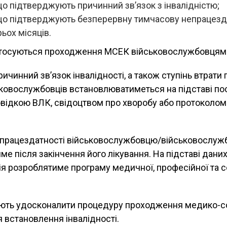
о підтверджують причинний зв’язок з інвалідністю;
що підтверджують безперервну тимчасову непрацезд
ьох місяців.
стосуються проходження МСЕК військовослужбовцям
ричинний зв’язок інвалідності, а також ступінь втрати
ьковослужбовців встановлюватиметься на підставі по
відкою ВЛК, свідоцтвом про хворобу або протоколом
и працездатності військовослужбовцю/військовослужб
е після закінчення його лікування. На підставі даних
ія розроблятиме програму медичної, професійної та с
ють удосконалити процедуру проходження медико-со
 встановлення інвалідності.