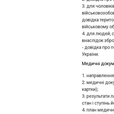
для чоловікі
військовозобов
довідка терито
військовому об
для людей, 
внаслідок збро
- довідка про 
України.
Медичні докуме
направлення
медичні док
картки);
результати л
стан і ступінь 
план медично