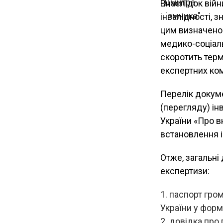
Внаслідок війн
інвалідності, 
цим визначено 
медико-соціал
скоротить тер
експертних ком
Перелік докум
(перегляду) ін
України «Про в
встановлення і
Отже, загальні
експертизи:
паспорт гро
України у формі
довідка про 