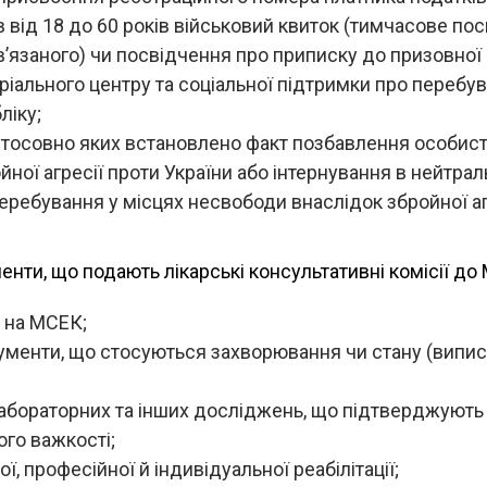
в від 18 до 60 років військовий квиток (тимчасове по
ʼязаного) чи посвідчення про приписку до призовної 
ріального центру та соціальної підтримки про перебу
ліку;
стосовно яких встановлено факт позбавлення особист
йної агресії проти України або інтернування в нейтр
перебування у місцях несвободи внаслідок збройної аг
нти, що подають лікарські консультативні комісії до М
 на МСЕК;
ументи, що стосуються захворювання чи стану (випис
абораторних та інших досліджень, що підтверджують 
його важкості;
ї, професійної й індивідуальної реабілітації;