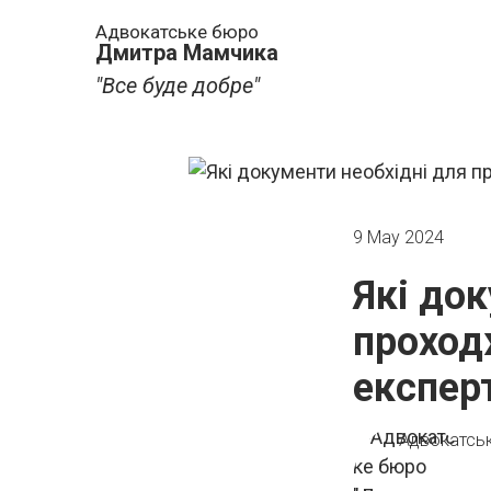
Адвокатське бюро
Дмитра Мамчика
"Все буде добре"
9 May 2024
Які до
проход
експер
Адвокатсь