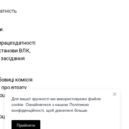
атність
и.
 працездатності
станови ВЛК,
 засідання
овиці комісія
 про втрату
оціальної
Для вашої зручності ми використовуємо файли
cookie. Ознайомтеся з нашою Політикою
конфіденційності, щоб дізнатися більше.
ціальної
Прийняти