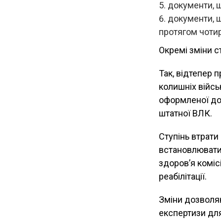
документи, щ
документи, 
протягом чотир
Окремі зміни 
Так, відтепер п
колишніх війс
оформленої до
штатної ВЛК.
Ступінь втрат
встановлюватим
здоров’я коміс
реабілітації.
Зміни дозволя
експертизи для