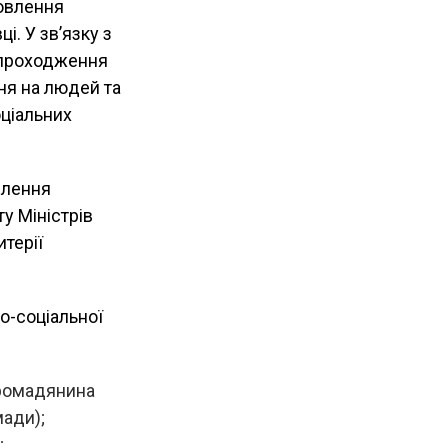
новлення
і. У зв’язку з
я проходження
ня на людей та
ціальних
влення
у Міністрів
терії
о-соціальної
громадянина
мади);
;