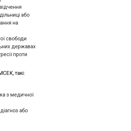
свідчення
дільниці або
вання на
ої свободи
альних державах
ресії проти
СЕК, такі:
ка з медичної
діагноз або