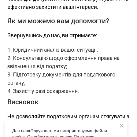
ефективно захистити ваші інтереси.
Як ми можемо вам допомогти?
Звернувшись до нас, ви отримаєте:
Юридичний аналіз вашої ситуації;
Консультацію щодо оформлення права на
звільнення від податку;
Підготовку документів для податкового
органу;
Захист у разі оскарження.
Висновок
Не дозволяйте податковим органам стягувати з
вас зайві кошти! Володіючи інформацією та
Для вашої зручності ми використовуємо файли
професійною підтримкою, ви зможете суттєво
cookie. Ознайомтеся з нашою Політикою