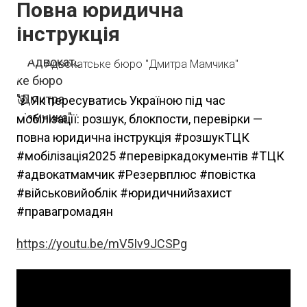
Повна юридична
інструкція
Адвокатське бюро "Дмитра Мамчика"
🎯 Як пересуватись Україною під час
мобілізації: розшук, блокпости, перевірки —
повна юридична інструкція #розшукТЦК
#мобілізація2025 #перевіркадокументів #ТЦК
#адвокатмамчик #Резервплюс #повістка
#військовийоблік #юридичнийзахист
#правагромадян
https://youtu.be/mV5Iv9JCSPg