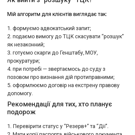
Мій алгоритм для клієнтів виглядає так:
формуємо адвокатський запит;
подаємо вимогу до ТЦК скасувати “розшук”
як незаконний;
готуємо скарги до Генштабу, МОУ,
прокуратури;
при потребі — звертаємось до суду з
позовом про визнання дій протиправними;
оформлюємо договір на екстрену правову
допомогу.
Рекомендації для тих, хто планує
подорож
Перевірити статус у “Резерв+” та “Дії”.
Мати копії паспорта, військового документа,