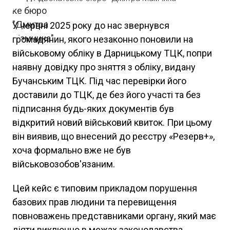
У червні 2025 року до нас звернувся
громадянин, якого незаконно поновили на
військовому обліку в Дарницькому ТЦК, попри
наявну довідку про зняття з обліку, видану
Бучанським ТЦК. Під час перевірки його
доставили до ТЦК, де без його участі та без
підписання будь-яких документів був
відкритий новий військовий квиток. При цьому
він виявив, що внесений до реєстру «Резерв+»,
хоча формально вже не був
військовозобов'язаним.
Цей кейс є типовим прикладом порушення
базових прав людини та перевищення
повноважень представниками органу, який має
діяти виключно в межах законодавства.