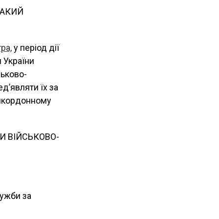
ТАКИЙ
ра,
у період дії
и України
ськово-
д’являти їх за
рикордонному
ТИ ВІЙСЬКОВО-
лужби за