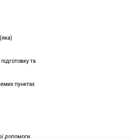
(яка)
у підготовку та
емих пунктах
ої допомоги,