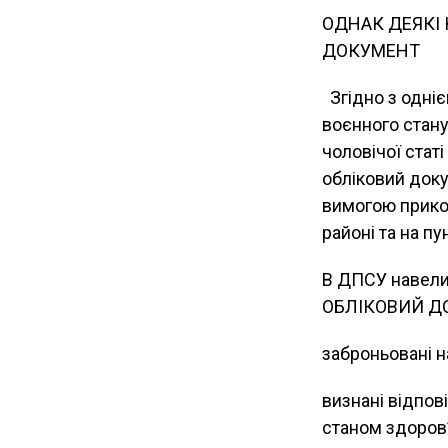
ОДНАК ДЕЯКІ 
ДОКУМЕНТ
Згідно з одні
воєнного стану
чоловічої статі
обліковий доку
вимогою прико
районі та на п
В ДПСУ навели
ОБЛІКОВИЙ ДО
заброньовані на
визнані відпов
станом здоров’