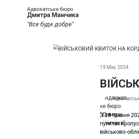
Адвокатське бюро
Дмитра Мамчика
"Все буде добре"
19 May 2024
ВІЙСЬ
Адвокатсь
З 18 травня 20
пунктах пропус
військово-облі