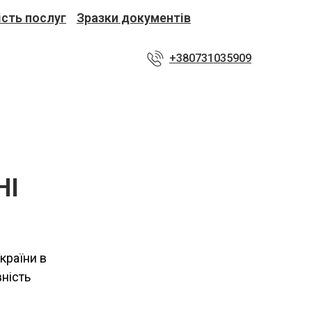
ість послуг
Зразки документів
+380731035909
НІ
країни в
ність