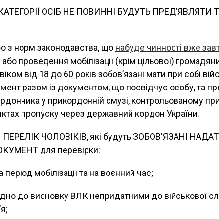
КАТЕГОРІЇ ОСІБ НЕ ПОВИННІ БУДУТЬ ПРЕД’ЯВЛЯТИ 
єю з норм законодавства, що
набуде чинності вже завт
 або проведення мобілізації (крім цільової) громадян
 віком від 18 до 60 років зобов’язані мати при собі вій
мент разом із документом, що посвідчує особу, та пре
рдонника у прикордонній смузі, контрольованому п
унктах пропуску через державний кордон України.
 ПЕРЕЛІК ЧОЛОВІКІВ, які будуть ЗОБОВ'ЯЗАНІ НАДА
КУМЕНТ для перевірки:
 період мобілізації та на воєнний час;
ідно до висновку ВЛК непридатними до військової с
я;