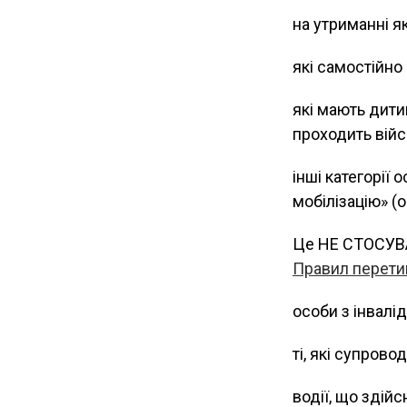
на утриманні як
які самостійно
які мають дитин
проходить війс
інші категорії 
мобілізацію» (
Це НЕ СТОСУВ
Правил перети
особи з інвалід
ті, які супрово
водії, що здій