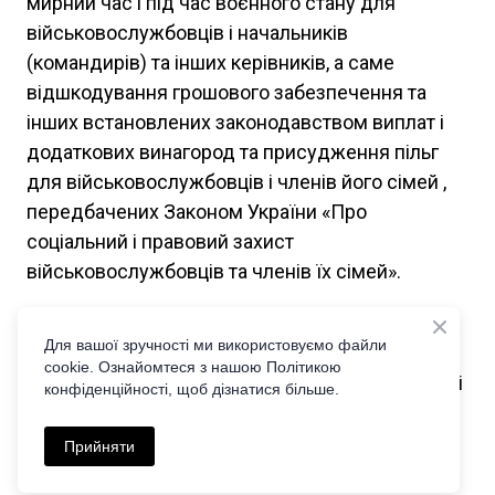
мирний час і під час воєнного стану для
військовослужбовців і начальників
(командирів) та інших керівників, а саме
відшкодування грошового забезпечення та
інших встановлених законодавством виплат і
додаткових винагород та присудження пільг
для військовослужбовців і членів його сімей ,
передбачених Законом України «Про
соціальний і правовий захист
військовослужбовців та членів їх сімей».
У цьому ж проекті є теза про призов на
Для вашої зручності ми використовуємо файли
військову службу під час мобілізації
cookie. Ознайомтеся з нашою Політикою
засуджених та ув'язнених, які не вчинили тяжкі
конфіденційності, щоб дізнатися більше.
злочини проти життя і здоров'я особи та
деяких інших кримінальних правопорушень.
Прийняти