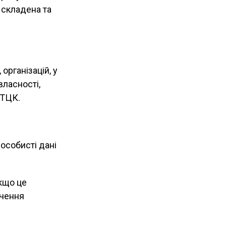
 складена та
організацій, у
власності,
 ТЦК.
 особисті дані
кщо це
учення