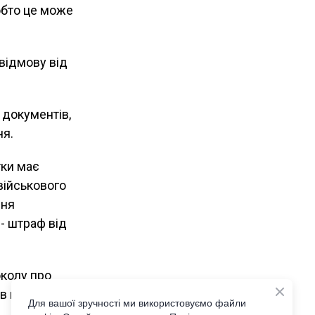
обто це може
 відмову від
документів,
ня.
тки має
військового
ння
 - штраф від
околу про
в присутності
Для вашої зручності ми використовуємо файли