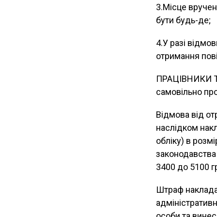
3.Місце вручен
бути будь-де;
4.У разі відмо
отримання пові
ПРАЦІВНИКИ ТЦ
самовільно про
Відмова від от
наслідком нак
обліку) в розмі
законодавства 
3400 до 5100 г
Штраф накладає
адміністратив
особи та винес