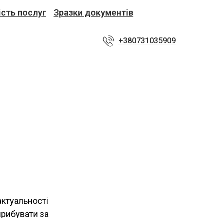
ість послуг
Зразки документів
+380731035909
актуальності
прибувати за