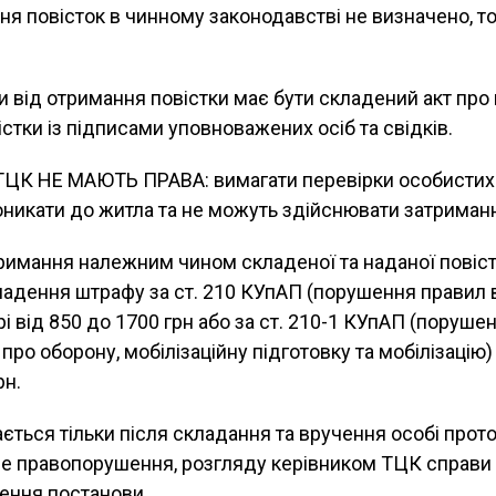
ня повісток в чинному законодавстві не визначено, т
ви від отримання повістки має бути складений акт про
стки із підписами уповноважених осіб та свідків.
К НЕ МАЮТЬ ПРАВА: вимагати перевірки особистих 
никати до житла та не можуть здійснювати затриман
римання належним чином складеної та наданої повіс
ладення штрафу за ст. 210 КУпАП (порушення правил 
рі від 850 до 1700 грн або за ст. 210-1 КУпАП (поруше
про оборону, мобілізаційну підготовку та мобілізацію)
рн.
ться тільки після складання та вручення особі прот
не правопорушення, розгляду керівником ТЦК справи 
ення постанови.