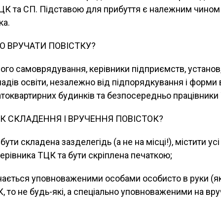
ЦК та СП. Підставою для прибуття є належним чином
ка.
О ВРУЧАТИ ПОВІСТКУ?
вого самоврядування, керівники підприємств, установ, 
ладів освіти, незалежно від підпорядкування і форми 
атоквартирних будинків та безпосередньо працівники
К СКЛАДЕННЯ І ВРУЧЕННЯ ПОВІСТОК?
бути складена зазделегідь (а не на місці!), містити усі
керівника ТЦК та бути скріплена печаткою;
учається уповноваженими особами особисто в руки (я
, то не будь-які, а спеціально уповноваженими на вр