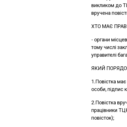
викликом до Т
вручена повіст
ХТО МАЄ ПРАВ
- органи місце
тому числі зак
управителі баг
ЯКИЙ ПОРЯДО
1.Повістка має 
особи, підпис 
2.Повістка вр
працівники ТЦК
повісток);