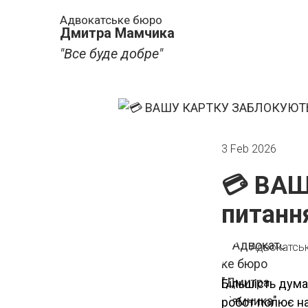
Адвокатське бюро
Дмитра Мамчика
"Все буде добре"
3 Feb 2026
💳 ВА
питання
Адвокатсь
Більшість дума
робот полює на