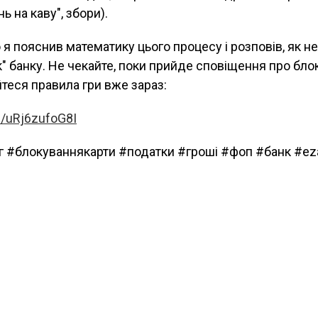
нь на каву", збори).
 я пояснив математику цього процесу і розповів, як н
" банку. Не чекайте, поки прийде сповіщення про бл
йтеся правила гри вже зараз:
e/uRj6zufoG8I
г #блокуваннякарти #податки #гроші #фоп #банк #ez