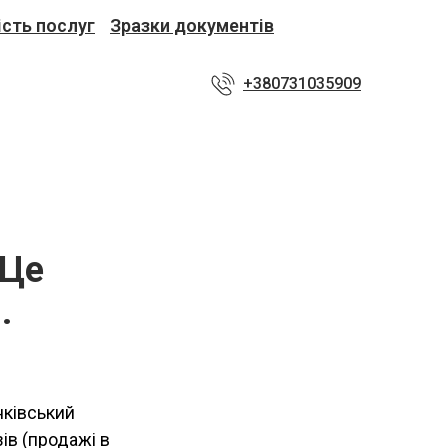
ість послуг
Зразки документів
+380731035909
 Це
.
нківський
ів (продажі в