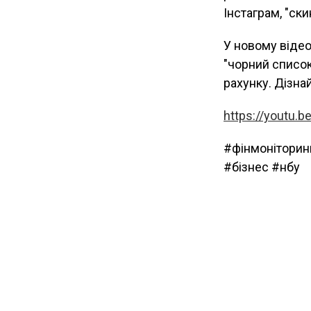
Інстаграм, "ски
У новому відео
"чорний список
рахунку. Дізна
https://youtu.b
#фінмоніторин
#бізнес #нбу