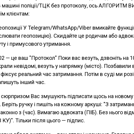
в машині поліції/ТЦК без протоколу, ось АЛГОРИТМ
їм клієнтам:
геопозиції У Telegram/WhatsApp/Viber вмикайте функці
нслювати геопозицію). Скидайте це родичам або адвок
ту і примусового утримання.
02 — це ваш "Протокол" Поки вас везуть, дзвоніть на 1
крали невідомі, везуть у напрямку (місто). Позбавили 
 фіксує реальний час затримання. Потім в суді ми роз
апишуть інший час.
із сюрпризом Вас змушують підписати щось на новому 
 Беріть ручку і пишіть на кожному аркуші: "З затриман
конно з (час). Вимагаю адвоката (ПІБ). Без нього ві
3 КУ)". Тільки після цього — підпис.