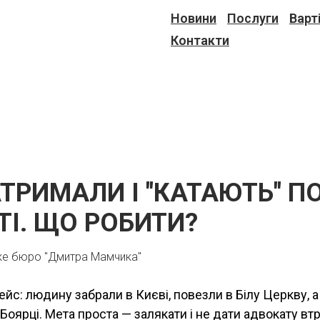
Новини
Послуги
Варт
Контакти
ТРИМАЛИ І "КАТАЮТЬ" П
ТІ. ЩО РОБИТИ?
ке бюро "Дмитра Мамчика"
ейс: людину забрали в Києві, повезли в Білу Церкву,
Боярці. Мета проста — залякати і не дати адвокату вт