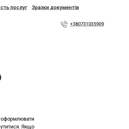
ість послуг
Зразки документів
+380731035909
О
 а оформлювати
рутитися. Якщо