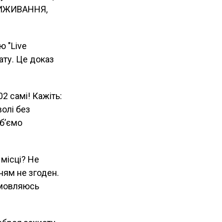
 ВИЖИВАННЯ,
ю "Live
ату. Це доказ
02 самі! Кажіть:
волі без
іб’ємо
місці? Не
ням не згоден.
дмовляюсь