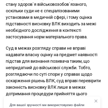
стану здоров`я військовозобов`язаного,
оскільки суди не є спеціалізованими
установами в медичній сфері, і тому оцінка
підставності висновку ВЛК виходить за межі
необхідного дослідження в контексті
застосування норм матеріального права.
Суд в межах розгляду справи не вправі
надавати власну оцінку на предмет наявності
підстав для визнання позивача таким, що
непридатний до військової служби. Тобто,
розглядаючи по суті спори у справах щодо
оскарження рішень ВЛК, суд вправі перевірити
законність висновку ВЛК лише в межах
дотримання процедури прийняття цього
висновку. Про це нагадав в своїй постанові від
Для вашої зручності ми використовуємо файли
30 травня 2024 року Харківський окружний