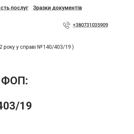
ість послуг
Зразки документів
+380731035909
ї ФОП:
5
403/19