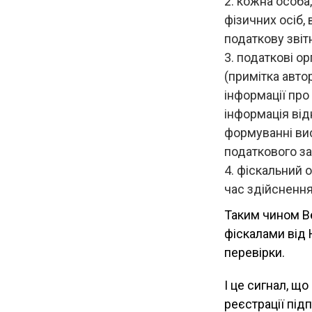
кожна особа,
фізичних осіб,
податкову звітн
податкові ор
(примітка авто
інформації про
інформація від
формуванні ви
податкового з
фіскальний о
час здійснення
Таким чином В
фіскалами від 
перевірки.
І це сигнал, щ
реєстрації під