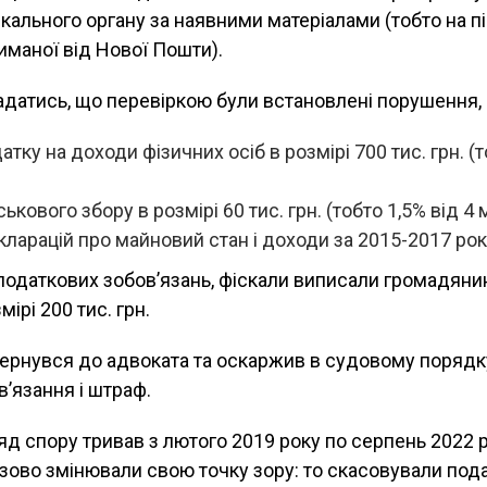
кального органу за наявними матеріалами (тобто на пі
риманої від Нової Пошти).
датись, що перевіркою були встановлені порушення, 
тку на доходи фізичних осіб в розмірі 700 тис. грн. (т
ькового збору в розмірі 60 тис. грн. (тобто 1,5% від 4 м
ларацій про майновий стан і доходи за 2015-2017 рок
податкових зобов’язань, фіскали виписали громадяни
ірі 200 тис. грн.
ернувся до адвоката та оскаржив в судовому порядк
в’язання і штраф.
д спору тривав з лютого 2019 року по серпень 2022 р
ово змінювали свою точку зору: то скасовували пода