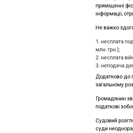
приміщенні фіс
інформації, от
Не важко здога
несплата пода
млн. грн.);
несплата війс
неподача дек
Додатково до 
загальному розм
Громадянин зв
податкові зобо
Судовий розгля
суди неоднораз