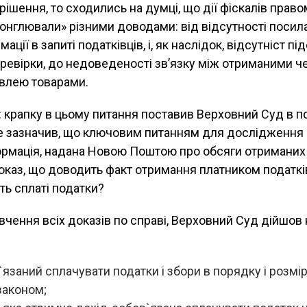
ішення, то сходились на думці, що дії фіскалів правом
онглювали» різними доводами: від відсутності посил
ції в запиті податківців, і, як наслідок, відсутніст пі
ревірки, до недоведеності зв’язку між отриманими ч
івлею товарами.
 крапку в цьому питання поставив Верховний Суд в по
де зазначив, що ключовим питанням для дослідження 
ормація, надана Новою Поштою про обсяги отриманих
доказ, що доводить факт отримання платником податкі
ть сплаті податки?
ивчення всіх доказів по справі, Верховний Суд дійшов
язаний сплачувати податки і збори в порядку і розмір
законом;