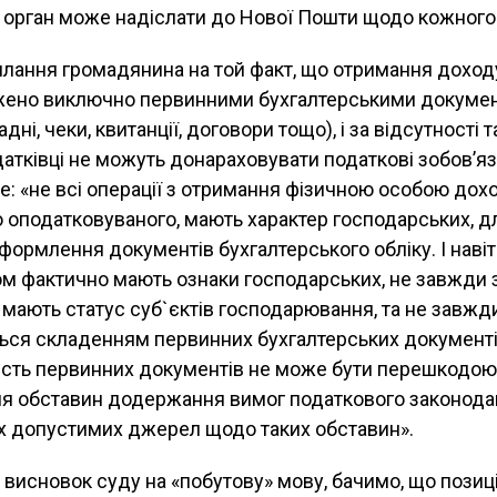
орган може надіслати до Нової Пошти щодо кожного
илання громадянина на той факт, що отримання дохо
жено виключно первинними бухгалтерськими докумен
дні, чеки, квитанції, договори тощо), і за відсутності 
атківці не можуть донараховувати податкові зобов’яз
е: «не всі операції з отримання фізичною особою дохо
 оподатковуваного, мають характер господарських, д
ормлення документів бухгалтерського обліку. І навіть т
том фактично мають ознаки господарських, не завжди
і мають статус суб`єктів господарювання, та не завжд
ся складенням первинних бухгалтерських документі
ність первинних документів не може бути перешкодою
ня обставин додержання вимог податкового законодав
их допустимих джерел щодо таких обставин».
исновок суду на «побутову» мову, бачимо, що позиці