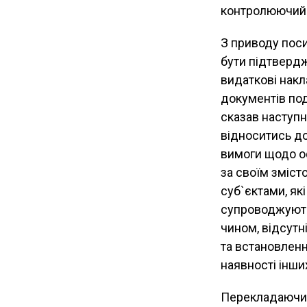
контролюючий 
З приводу пос
бути підтверд
видаткові накла
документів под
сказав наступн
відноситись до
вимоги щодо оф
за своїм зміс
суб`єктами, як
супроводжують
чином, відсут
та встановлен
наявності інш
Перекладаючи в