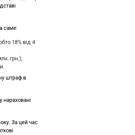
дставі
а саме:
обто 18% від 4
лн. грн.);
и.
ну штраф в
у нараховані
оку. За цей час
ткові