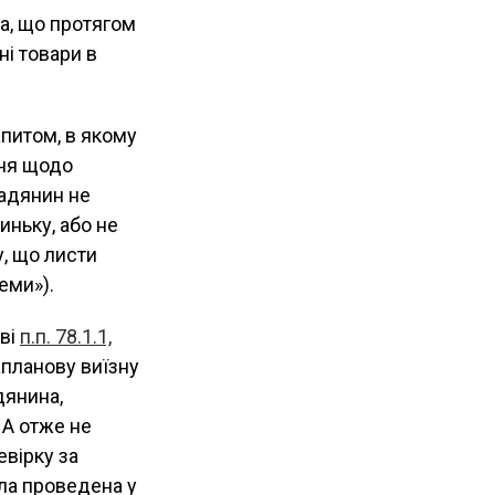
ла, що протягом
і товари в
питом, в якому
ння щодо
мадянин не
иньку, або не
, що листи
еми»).
аві
п.п. 78.1.1,
планову виїзну
дянина,
 А отже не
евірку за
ула проведена у