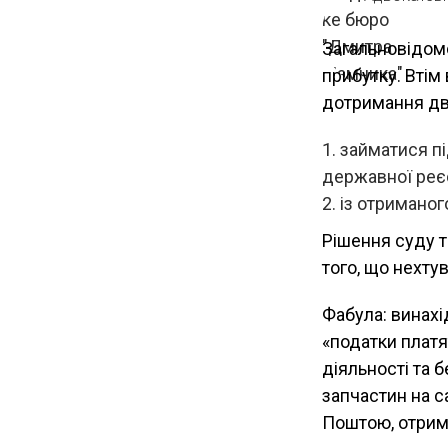
Загальновідом
прибутку. Втім
дотримання дв
займатися п
державної реєс
із отриманог
Рішення суду т
того, що нехт
Фабула: винахі
«податки платя
діяльності та 
запчастин на с
Поштою, отрим