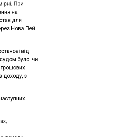
ірні. При
ання на
дстав для
ерез Нова Пей
станові від
судом було: чи
 грошових
в доходу, з
 наступних
ах,