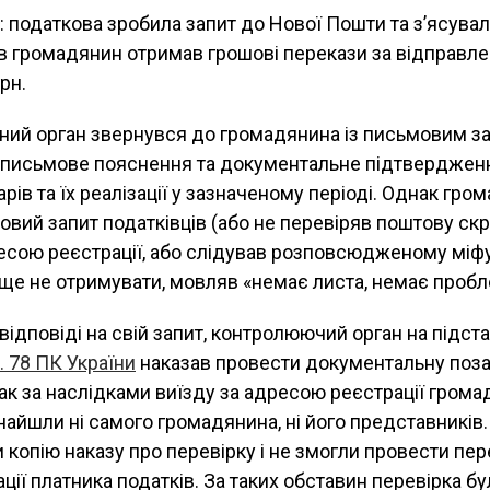
: податкова зробила запит до Нової Пошти та з’ясува
в громадянин отримав грошові перекази за відправлен
грн.
ний орган звернувся до громадянина із письмовим за
 письмове пояснення та документальне підтвердже
рів та їх реалізації у зазначеному періоді. Однак гро
вий запит податківців (або не перевіряв поштову скр
есою реєстрації, або слідував розповсюдженому міфу
ще не отримувати, мовляв «немає листа, немає пробл
ідповіді на свій запит, контролюючий орган на підст
т. 78 ПК України
наказав провести документальну поза
ак за наслідками виїзду за адресою реєстрації грома
знайшли ні самого громадянина, ні його представників.
 копію наказу про перевірку і не змогли провести пер
ції платника податків. За таких обставин перевірка б