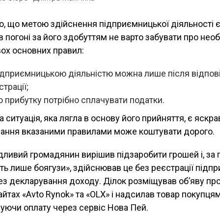
о, що метою здійснення підприємницької діяльності 
 в погоні за його здобуттям не варто забувати про необ
ох основних правил:
ідприємницькою діяльністю можна лише після відпов
трації;
о прибутку потрібно сплачувати податки.
а ситуація, яка лягла в основу його прийняття, є яск
ування вказаними правилами може коштувати дорого.
дливий громадянин вирішив підзаробити грошей і, за
ть лише боягузи», здійснював це без реєстрації підп
без декларування доходу. Ділок розміщував об’яву пр
айтах «Avto Rynok» та «OLX» і надсилав товар покупц
уючи оплату через сервіс Нова Пей.