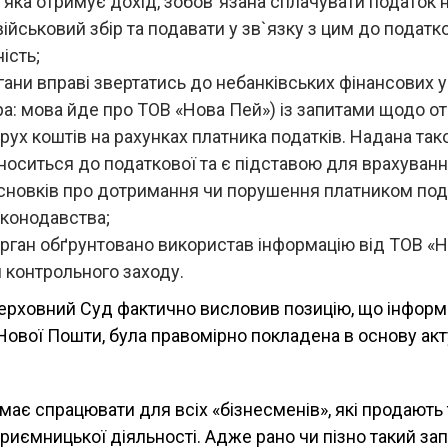
 яка отримує дохід, зобов`язана сплачувати податок 
 військовий збір та подавати у зв`язку з цим до податк
ість;
гани вправі звертатись до небанківських фінансових 
ра: мова йде про ТОВ «Нова Пей») із запитами щодо 
 рух коштів на рахунках платника податків. Надана та
носиться до податкової та є підставою для врахуванн
сновків про дотримання чи порушення платником под
аконодавства;
рган обґрунтовано використав інформацію від ТОВ «Н
 контрольного заходу.
ерховний Суд фактично висловив позицію, що інформа
Нової Пошти, була правомірно покладена в основу акт
о має спрацювати для всіх «бізнесменів», які продають
приємницької діяльності. Адже рано чи пізно такий за