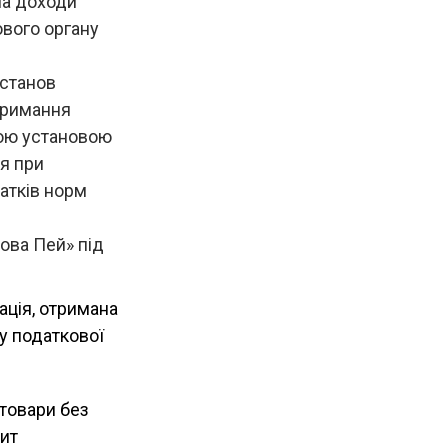
на доходи
ового органу
установ
отримання
кою установою
я при
атків норм
ова Пей» під
ція, отримана
у податкової
 товари без
пит