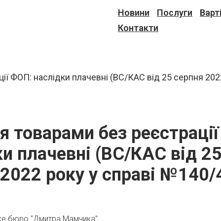
Новини
Послуги
Варт
Контакти
ля товарами без реєстраці
и плачевні (ВС/КАС від 2
 2022 року у справі №140/
ке бюро "Дмитра Мамчика"