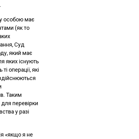
.
ду особою має
тами (як то
таких
ання, Суд
ду, який має
ля яких існують
і операції, які
 здійснюються
и
в. Таким
 для перевірки
ства у разі
я «якщо я не