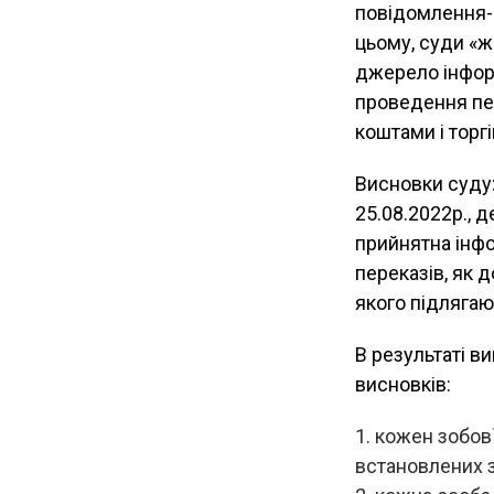
повідомлення-р
цьому, суди «ж
джерело інформа
проведення пе
коштами і торг
Висновки суду:
25.08.2022р., 
прийнятна інф
переказів, як 
якого підлягаю
В результаті в
висновків:
кожен зобов`
встановлених 