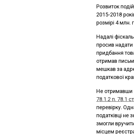
Розвиток подій
2015-2018 рокі
розмірі 4 млн. 
Надалі фіскаль
просив надати
придбання това
отримав письмо
мешкав за адр
податкової кра
Не отримавши в
78.1.2 п. 78.1 с
перевірку. Одн
податківці не 
змогли вручити
місцем реєстра