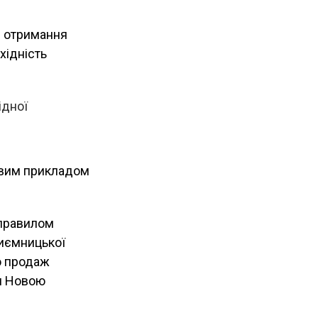
є отримання
хідність
ідної
равим прикладом
 правилом
риємницької
о продаж
ям Новою