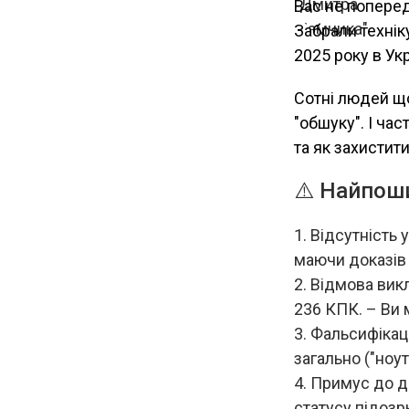
Вас не поперед
Забрали технік
2025 року в Укр
Сотні людей щ
"обшуку". І ча
та як захистит
⚠️ Найпоши
Відсутність 
маючи доказів 
Відмова викл
236 КПК. – Ви 
Фальсифікаці
загально ("ноутб
Примус до да
статусу підозр