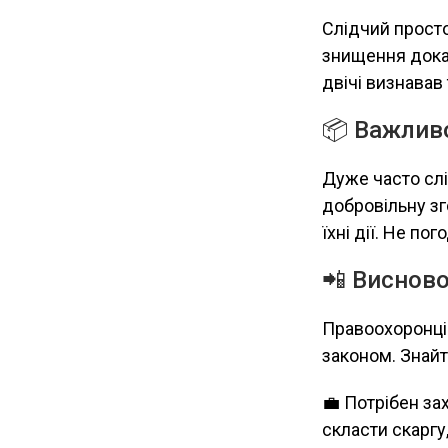
Слідчий просто
знищення доказ
двічі визнавав
📦 Важливо
Дуже часто слі
добровільну зг
їхні дії. Не п
📲 Висново
Правоохоронці 
законом. Знайте
💼 Потрібен за
скласти скаргу