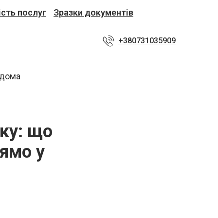
ість послуг
Зразки документів
+380731035909
уку: що
ямо у