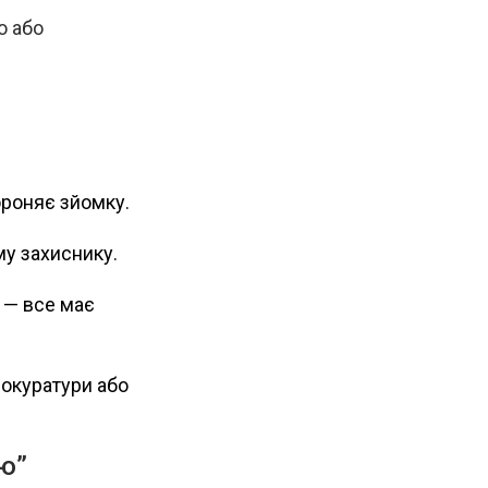
ю або
ороняє зйомку.
му захиснику.
а — все має
рокуратури або
тю”