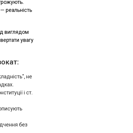
грожують.
 — реальність
ід виглядом
звертати увагу
вокат:
ладність", не
адках.
титуції і ст.
 описують
ідчення без