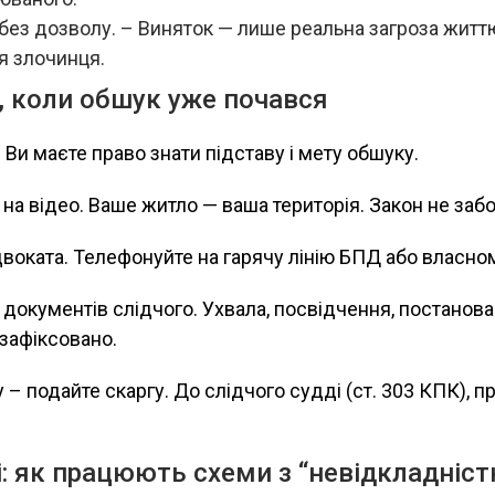
без дозволу. – Виняток — лише реальна загроза житт
я злочинця.
ти, коли обшук уже почався
. Ви маєте право знати підставу і мету обшуку.
е на відео. Ваше житло — ваша територія. Закон не заб
двоката. Телефонуйте на гарячу лінію БПД або власно
о документів слідчого. Ухвала, посвідчення, постанов
 зафіксовано.
у – подайте скаргу. До слідчого судді (ст. 303 КПК), п
і: як працюють схеми з “невідкладніс