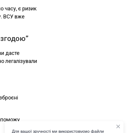
о часу, є ризик
у. ВСУ вже
 згодою”
ви дасте
но легалізували
зброєні
допоможу
Для вашої зручності ми використовуємо файли