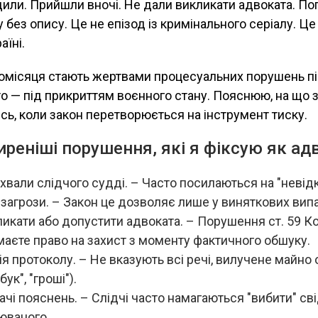
или. Прийшли вночі. Не дали викликати адвоката. По
у без опису. Це не епізод із кримінального серіалу. Це
аїні.
омісяця стають жертвами процесуальних порушень п
сто — під прикриттям воєнного стану. Пояснюю, на що 
ись, коли закон перетворюється на інструмент тиску.
реніші порушення, які я фіксую як ад
ухвали слідчого судді. – Часто посилаються на "невідк
загрози. – Закон це дозволяє лише у виняткових вип
икати або допустити адвоката. – Порушення ст. 59 Конс
маєте право на захист з моменту фактичного обшуку.
я протоколу. – Не вказують всі речі, вилучене майно
ук", "гроші").
чі пояснень. – Слідчі часто намагаються "вибити" св
юваного.