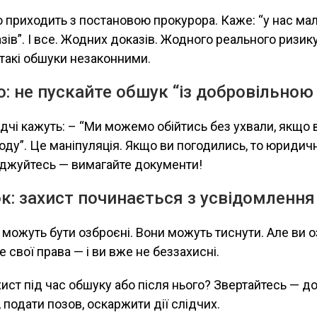
 приходить з постановою прокурора. Каже: “у нас мал
ів”. І все. Жодних доказів. Жодного реального ризик
 такі обшуки незаконними.
: не пускайте обшук “із добровільною
дчі кажуть: – “Ми можемо обійтись без ухвали, якщо 
оду”. Це маніпуляція. Якщо ви погодились, то юридич
огоджуйтесь — вимагайте документи!
к: захист починається з усвідомлення
можуть бути озброєні. Вони можуть тиснути. Але ви о
 свої права — і ви вже не беззахисні.
хист під час обшуку або після нього? Звертайтесь — 
, подати позов, оскаржити дії слідчих.