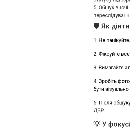
Обшук вночі 
переслідуванн
🛡️ Як дія
1. Не панікуйте
2. Фіксуйте вс
3. Вимагайте а
4. Зробіть фот
бути візуально
5. Після обшук
ДБР.
💡 У фокус