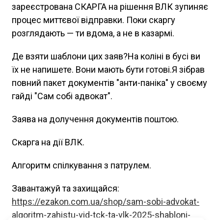
зареєстрована СКАРГА на рішення ВЛК зупиняє
процес миттєвої відправки. Поки скаргу
розглядають — ти вдома, а не в казармі.
Де взяти шаблони цих заяв?На коліні в бусі ви
їх не напишете. Вони мають бути готові.Я зібрав
повний пакет документів "анти-паніка" у своєму
гайді "Сам собі адвокат".
Заява на долучення документів поштою.
Скарга на дії ВЛК.
Алгоритм спілкування з патрулем.
Завантажуй та захищайся:
https://ezakon.com.ua/shop/sam-sobi-advokat-
algoritm-zahistu-vid-tck-ta-vlk-2025-shabloni-