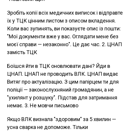
Зробіть копії всіх медичних виписок і відправте
їх у ТЦК цінним листом з описом вкладення.
Коли вас зупинять, ви показуєте опис із пошти:
"Мої документи вже у вас. Оглядати мене без
моєї справи — незаконно". Це дає час. 2. ЦНАП
замість ТЦК
Боїшся йти в ТЦК оновлювати дані? Йди в
ЦНАП. ЦНАП не проводить ВЛК. ЦНАП видає
Витяг про актуалізацію. З цим папірцем ти для
поліції — законослухняний громадянин, а не
"ухилянт у розшуку". Підстав для затримання
немає. 3. Не мовчи письмово
Якщо ВЛК визнала "здоровим" за 5 хвилин —
усна сварка не допоможе. Тільки