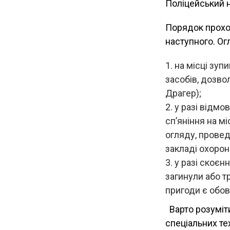
Поліцейський 
Порядок прохо
наступного. Ог
на місці зуп
засобів, дозв
Драгер);
у разі відмо
сп’яніння на м
огляду, прове
закладі охорон
у разі скоєн
загинули або т
пригоди є обов
Варто розуміти
спеціальних те