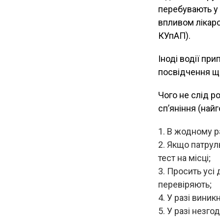
перебувають у 
впливом лікарс
КУпАП).
Іноді водії пр
посвідчення щ
Чого не слід р
сп’яніння (найг
В жодному ра
Якщо патруль
тест на місці;
Просить усі 
перевіряють;
У разі виникн
У разі незго