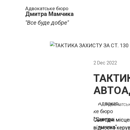
Адвокатське бюро
Дмитра Мамчика
"Все буде добре"
2 Dec 2022
ТАКТИК
АВТОА
Адвокатсь
Сьогодні місце
відносно керу