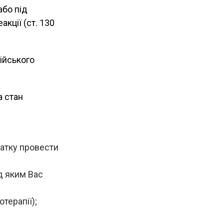
або під
кції (ст. 130
дійського
а стан
чатку провести
д яким Вас
терапії);