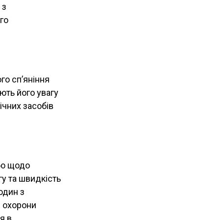
 з
го
го сп’яніння
ють його увагу
ічних засобів
або щодо
гу та швидкість
один з
і охорони
я в