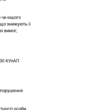
 чи іншого
 що знижують її
х вимог,
130 КУпАП
вопорушення
тності особи,