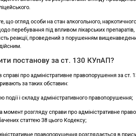
ліцейського.
е, що огляд особи на стан алкогольного, наркотичного
щодо перебування під впливом лікарських препаратів,
ість реакції, проведений з порушенням вищенаведени
дійсним.
ти постанову за ст. 130 КУпАП?
 справі про адміністративне правопорушення за ст. 
ривають за таких обставин:
стю події і складу адміністративного правопорушення;
 на момент розгляду справи про адміністративне пра
бачених статтею 38 цього Кодексу;
іністративне правопорушення розглядається в прису