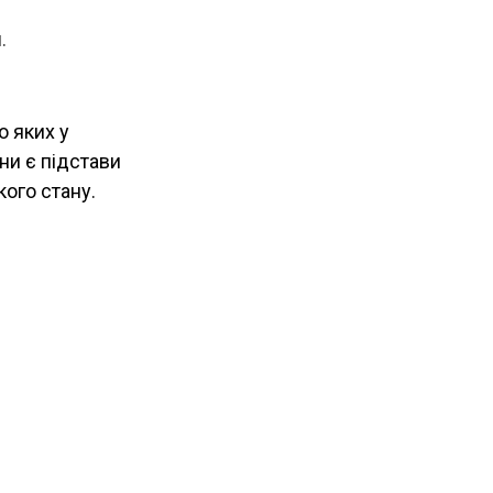
.
о яких у
ни є підстави
кого стану.