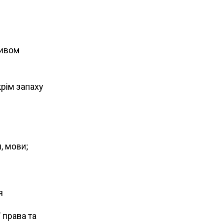
ливом
крім запаху
, мови;
я
 права та