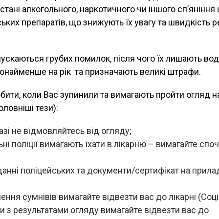
стані алкогольного, наркотичного чи іншого сп’яніння 
ьких препаратів, що знижують їх увагу та швидкість реа
ипускаються грубих помилок, після чого їх лишають во
онайменше на рік та призначають великі штрафи.
обити, коли Вас зупинили та вимагають пройти огляд н
оловніші тези):
зі не відмовляйтесь від огляду;
ні поліції вимагають їхати в лікарню – вимагайте спо
данні поліцейських та документи/сертифікат на прила
ення сумнівів вимагайте відвезти вас до лікарні (Соціо
ди з результатами огляду вимагайте відвезти вас до