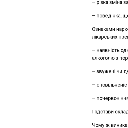
– різка зміна 
– поведінка, щ
Ознаками нарко
лікарських преп
– наявність одн
алкоголю з пор
– звужені чи ду
– сповільненіс
– почервоніння
Підстави скла
Чому ж виникаю