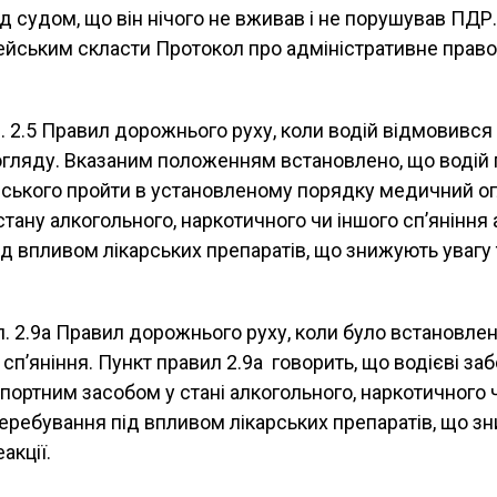
 судом, що він нічого не вживав і не порушував ПДР.
цейським скласти Протокол про адміністративне прав
. 2.5 Правил дорожнього руху, коли водій відмовився 
гляду. Вказаним положенням встановлено, що водій 
йського пройти в установленому порядку медичний о
тану алкогольного, наркотичного чи іншого сп’яніння 
д впливом лікарських препаратів, що знижують увагу
. 2.9а Правил дорожнього руху, коли було встановлен
і сп’яніння. Пункт правил 2.9а говорить, що водієві за
портним засобом у стані алкогольного, наркотичного 
перебування під впливом лікарських препаратів, що з
акції.