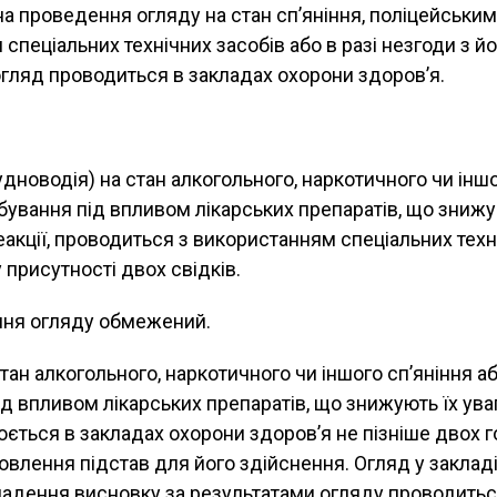
на проведення огляду на стан сп’яніння, поліцейським
спеціальних технічних засобів або в разі незгоди з йо
гляд проводиться в закладах охорони здоров’я.
удноводія) на стан алкогольного, наркотичного чи іншо
ування під впливом лікарських препаратів, що знижу
еакції, проводиться з використанням спеціальних техн
 присутності двох свідків.
ня огляду обмежений.
стан алкогольного, наркотичного чи іншого сп’яніння 
д впливом лікарських препаратів, що знижують їх ува
нюється в закладах охорони здоров’я не пізніше двох г
влення підстав для його здійснення. Огляд у заклад
ладення висновку за результатами огляду проводитьс