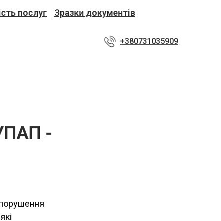
ість послуг
Зразки документів
+380731035909
УПАП -
вопорушення
які