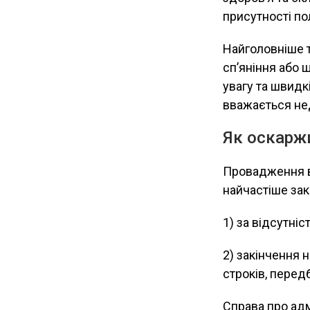
присутності по
Найголовніше т
сп’яніння або 
увагу та швидк
вважається не
Як оскаржи
Провадження в
найчастіше зак
1) за відсутні
2) закінчення
строків, перед
Справа про адм