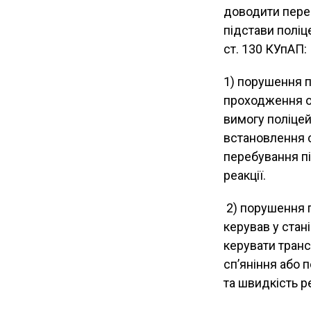
доводити перед
підстави полі
ст. 130 КУпАП:
1) порушення п
проходження о
вимогу поліце
встановлення с
перебування пі
реакції.
2) порушення п
керував у стан
керувати транс
сп’яніння або 
та швидкість ре