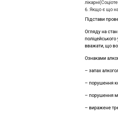
лікарні(Соціотер
Якщо є що на
Підстави пров
Огляду на стан
поліцейського 
вважати, що во
Ознаками алког
– запах алкого
– порушення ко
– порушення м
– виражене тре