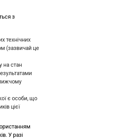
ться з
их технічних
м (зазвичай це
у на стан
 результатами
ближчому
ої є особи, що
ків цієї
икористанням
в. У разі