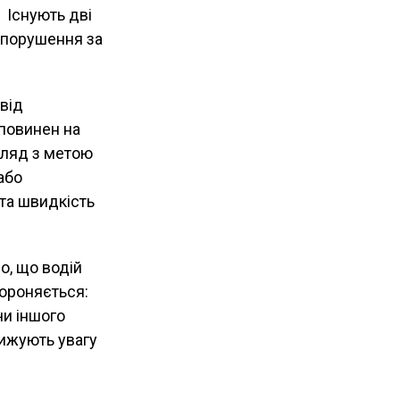
 Існують дві
опорушення за
від
повинен на
гляд з метою
або
 та швидкість
о, що водій
бороняється:
чи іншого
нижують увагу