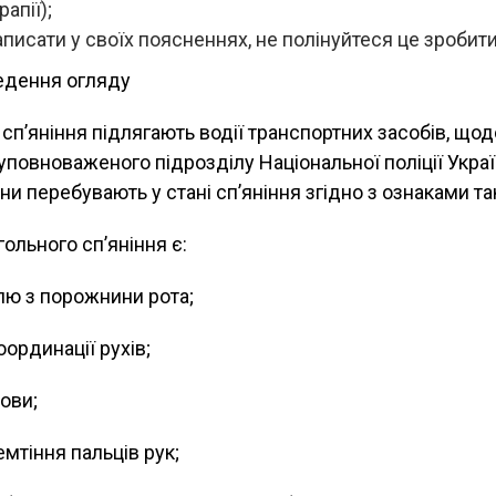
апії);
писати у своїх поясненнях, не полінуйтеся це зробити
едення огляду
 сп’яніння підлягають водії транспортних засобів, щод
уповноваженого підрозділу Національної поліції Украї
ни перебувають у стані сп’яніння згідно з ознаками та
ольного сп’яніння є:
лю з порожнини рота;
ординації рухів;
ови;
мтіння пальців рук;