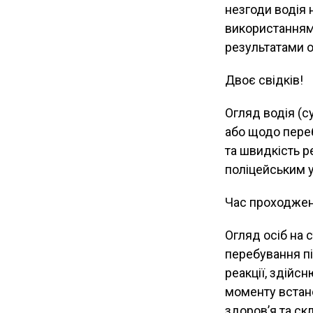
незгоди водія 
використанням 
результатами о
Двоє свідків!
Огляд водія (с
або щодо переб
та швидкість р
поліцейським у
Час проходжен
Огляд осіб на 
перебування пі
реакції, здійс
моменту встано
здоров’я та ск