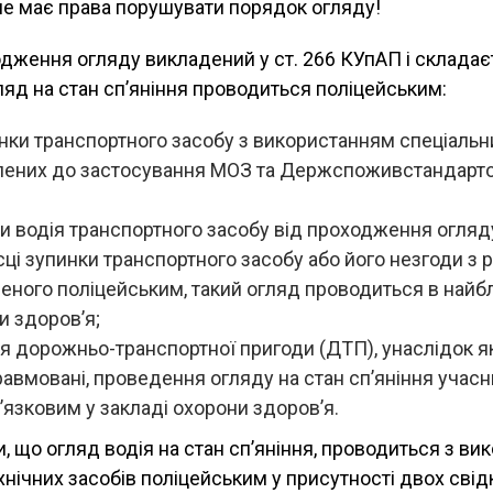
не має права порушувати порядок огляду!
дження огляду викладений у ст. 266 КУпАП і складає
ляд на стан сп’яніння проводиться поліцейським:
инки транспортного засобу з використанням спеціальн
олених до застосування МОЗ та Держспоживстандарто
ви водія транспортного засобу від проходження огляд
ісці зупинки транспортного засобу або його незгоди з
деного поліцейським, такий огляд проводиться в най
и здоров’я;
ня дорожньо-транспортної пригоди (ДТП), унаслідок як
равмовані, проведення огляду на стан сп’яніння учасни
’язковим у закладі охорони здоров’я.
, що огляд водія на стан сп’яніння, проводиться з в
хнічних засобів поліцейським у присутності двох свідкі