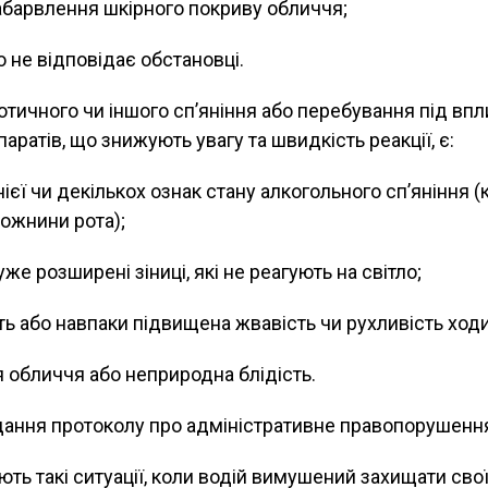
забарвлення шкірного покриву обличчя;
о не відповідає обстановці.
тичного чи іншого сп’яніння або перебування під вп
аратів, що знижують увагу та швидкість реакції, є:
ієї чи декількох ознак стану алкогольного сп’яніння (
ожнини рота);
же розширені зіниці, які не реагують на світло;
ть або навпаки підвищена жвавість чи рухливість ходи
 обличчя або неприродна блідість.
дання протоколу про адміністративне правопорушенн
ть такі ситуації, коли водій вимушений захищати свої