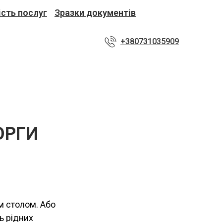
ість послуг
Зразки документів
+380731035909
ОРГИ
м столом. Або
ь рідних