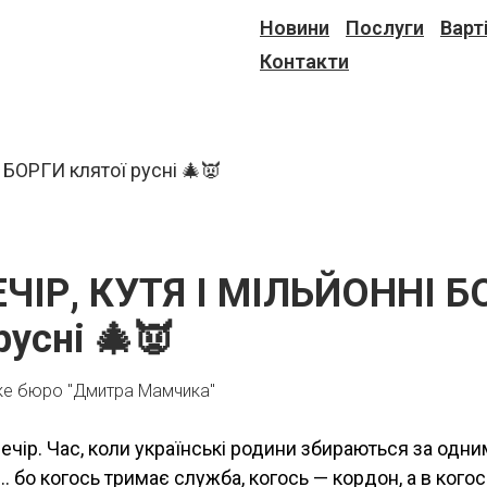
Новини
Послуги
Варт
Контакти
ЧІР, КУТЯ І МІЛЬЙОННІ Б
русні 🎄👿
ке бюро "Дмитра Мамчика"
ечір. Час, коли українські родини збираються за одни
 бо когось тримає служба, когось — кордон, а в когос