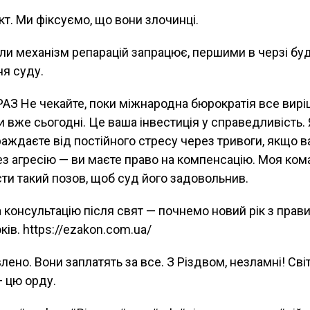
. Ми фіксуємо, що вони злочинці.
и механізм репарацій запрацює, першими в черзі буду
ня суду.
З Не чекайте, поки міжнародна бюрократія все виріш
и вже сьогодні. Це ваша інвестиція у справедливість. Я
раждаєте від постійного стресу через тривоги, якщо 
з агресію — ви маєте право на компенсацію. Моя кома
ти такий позов, щоб суд його задовольнив.
 консультацію після свят — почнемо новий рік з прав
ів. https://ezakon.com.ua/
лено. Вони заплатять за все. З Різдвом, незламні! Св
— цю орду.