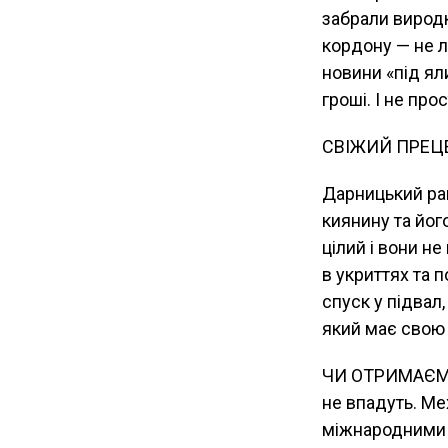
забрали виродки
кордону — не лю
новини «під ял
гроші. І не про
СВІЖИЙ ПРЕЦ
Дарницький ра
киянину та його
цілий і вони н
в укриттях та 
спуск у підвал
який має свою 
ЧИ ОТРИМАЄМО 
не впадуть. Ме
міжнародними п