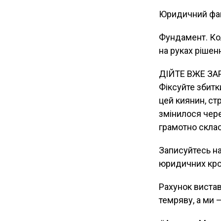
Юридичний факт
Фундамент. Кол
на руках рішен
ДІЙТЕ ВЖЕ ЗАРА
Фіксуйте збитк
цей киянин, ст
змінилося чере
грамотно склас
Записуйтесь на
юридичних крок
Рахунок вистав
темряву, а ми 