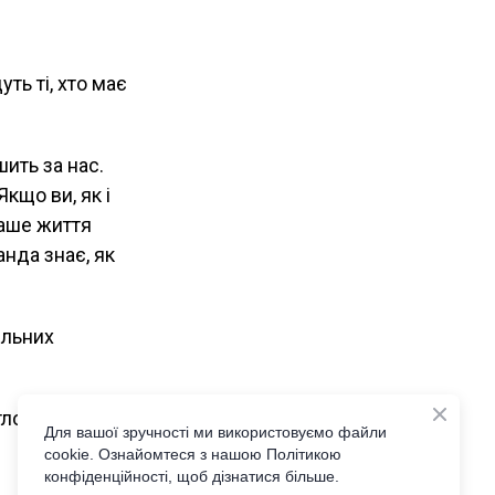
ть ті, хто має
ить за нас.
кщо ви, як і
ваше життя
нда знає, як
ильних
ітло переможе
Для вашої зручності ми використовуємо файли
cookie. Ознайомтеся з нашою Політикою
конфіденційності, щоб дізнатися більше.