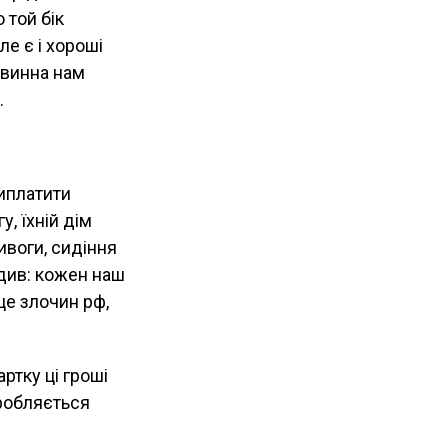
 той бік
ле є і хороші
 винна нам
.
иплатити
у, їхній дім
ивоги, сидіння
рдив: кожен наш
це злочин рф,
тку ці гроші
зробляється