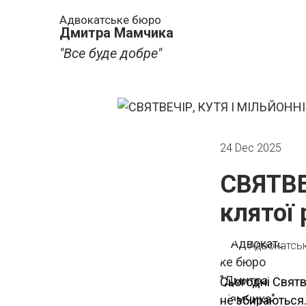
Адвокатське бюро
Дмитра Мамчика
"Все буде добре"
24 Dec 2025
СВЯТВЕ
клятої 
Адвокатсь
Сьогодні Святв
не збираються…