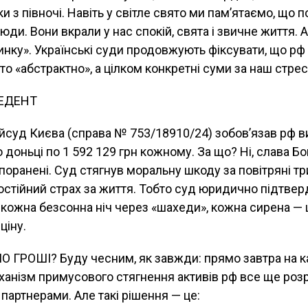
 з півночі. Навіть у світле свято ми пам’ятаємо, що по
ди. Вони вкрали у нас спокій, свята і звичне життя. А
инку». Українські суди продовжують фіксувати, що рф
сто «абстрактно», а цілком конкретні суми за наш стрес
ЕДЕНТ
йсуд Києва (справа № 753/18910/24) зобов’язав рф в
 доньці по 1 592 129 грн кожному. За що? Ні, слава Бог
е поранені. Суд стягнув моральну шкоду за повітряні тр
постійний страх за життя. Тобто суд юридично підтве
, кожна безсонна ніч через «шахеди», кожна сирена — 
ціну.
ГРОШІ? Буду чесним, як завжди: прямо завтра на кар
ханізм примусового стягнення активів рф все ще ро
артнерами. Але такі рішення — це: