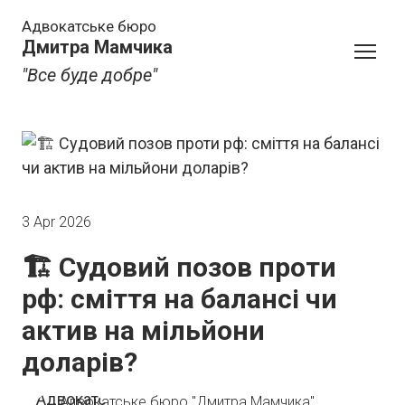
Адвокатське бюро
Дмитра Мамчика
"Все буде добре"
3 Apr 2026
🏗️ Судовий позов проти
рф: сміття на балансі чи
актив на мільйони
доларів?
Адвокатське бюро "Дмитра Мамчика"