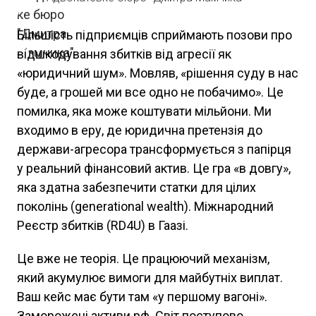
Більшість підприємців сприймають позови про
відшкодування збитків від агресії як
«юридичний шум». Мовляв, «рішення суду в нас
буде, а грошей ми все одно не побачимо». Це
помилка, яка може коштувати мільйони. Ми
входимо в еру, де юридична претензія до
держави-агресора трансформується з папірця
у реальний фінансовий актив. Це гра «в довгу»,
яка здатна забезпечити статки для цілих
поколінь (generational wealth). Міжнародний
Реєстр збитків (RD4U) в Гаазі.
Це вже не теорія. Це працюючий механізм,
який акумулює вимоги для майбутніх виплат.
Ваш кейс має бути там «у першому вагоні».
Заморожені активи рф. Світ поступово