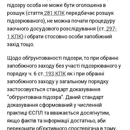
підозру особа не може бути оголошена в
розшук (стаття
281
КПК
передбачає розшук
підозрюваного), не можна почати процедуру
заочного досудового розслідування (ст.
297-
1
КПК
) і обрати стосовно особи запобіжний
захід тощо.
Щодо обґрунтованості підозри, то при обранні
запобіжного заходу без участі підозрюваного у
порядку ч. 6 ст.
193
КПК
як і при обранні
запобіжного заходу у загальному порядку
застосовується стандарт доказування
“обгрунтована підозра”. Даний стандарт
доказування сформований у численній
практиці ЄСПЛ та вважається досягнутим,
якщо фактів та інформації достатньо, аби
переконати об’єктивного спостерігача в тому,