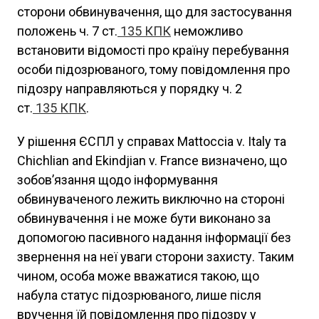
сторони обвинувачення, що для застосування
положень ч. 7 ст.
135
КПК
неможливо
встановити відомості про країну перебування
особи підозрюваного, тому повідомлення про
підозру направляються у порядку ч. 2
ст.
135
КПК
.
У рішення ЄСПЛ у справах Mattoccia v. Italy та
Chichlian and Ekindjian v. France визначено, що
зобов’язання щодо інформування
обвинуваченого лежить виключно на стороні
обвинувачення і не може бути виконано за
допомогою пасивного надання інформації без
звернення на неї уваги сторони захисту. Таким
чином, особа може вважатися такою, що
набула статус підозрюваного, лише після
вручення їй повідомлення про підозру у