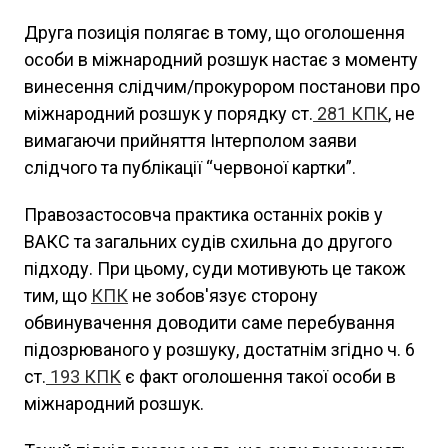
Друга позиція полягає в тому, що оголошення
особи в міжнародний розшук настає з моменту
винесення слідчим/прокурором постанови про
міжнародний розшук у порядку ст.
281
КПК
, не
вимагаючи прийняття Інтерполом заяви
слідчого та публікації “червоної картки”.
Правозастосовча практика останніх років у
ВАКС та загальних судів схильна до другого
підходу. При цьому, суди мотивують це також
тим, що
КПК
не зобов'язує сторону
обвинувачення доводити саме перебування
підозрюваного у розшуку, достатнім згідно ч. 6
ст.
193
КПК
є факт оголошення такої особи в
міжнародний розшук.