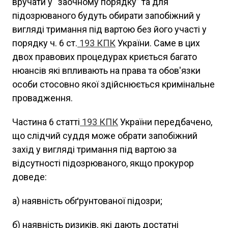
вручати у “заочному порядку” та для
підозрюваного будуть обирати запобіжний у
вигляді тримання під вартою без його участі у
порядку ч. 6 ст.
193
КПК
України. Саме в цих
двох правових процедурах криється багато
нюансів які впливають на права та обов'язки
особи стосовно якої здійснюється кримінальне
провадження.
Частина 6 статті
193
КПК
України передбачено,
що слідчий суддя може обрати запобіжний
захід у вигляді тримання під вартою за
відсутності підозрюваного, якщо прокурор
доведе:
а) наявність обґрунтованої підозри;
б) наявність ризиків, які дають достатні