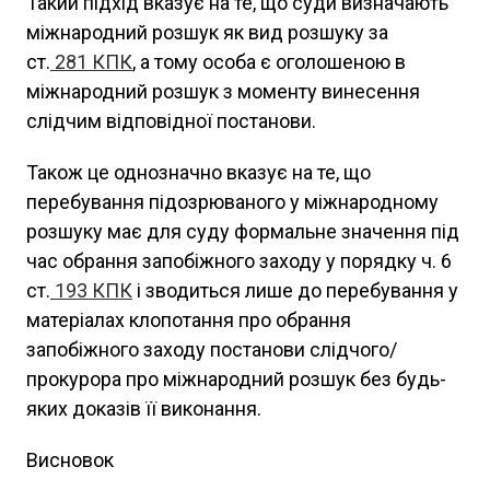
Такий підхід вказує на те, що суди визначають
міжнародний розшук як вид розшуку за
ст.
281
КПК
, а тому особа є оголошеною в
міжнародний розшук з моменту винесення
слідчим відповідної постанови.
Також це однозначно вказує на те, що
перебування підозрюваного у міжнародному
розшуку має для суду формальне значення під
час обрання запобіжного заходу у порядку ч. 6
ст.
193
КПК
і зводиться лише до перебування у
матеріалах клопотання про обрання
запобіжного заходу постанови слідчого/
прокурора про міжнародний розшук без будь-
яких доказів її виконання.
Висновок