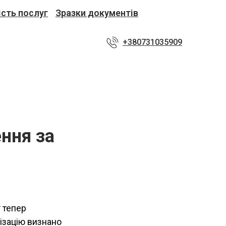
ість послуг
Зразки документів
+380731035909
ння за
 тепер
ізацію визнано