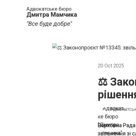
Адвокатське бюро
Дмитра Мамчика
"Все буде добре"
20 Oct 2025
⚖️ Зак
рішенн
Адвокатсь
Верховна Рада 
звільнення зі 