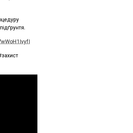
роцедуру
підґрунтя.
/7wWoH1IvyfI
#захист