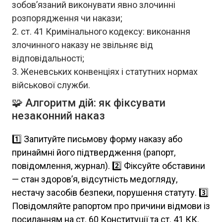
зобов’язаний виконувати явно злочинні
розпорядження чи накази;
ст. 41 Кримінального кодексу: виконання
злочинного наказу не звільняє від
відповідальності;
Женевських конвенціях і статутних нормах
військової служби.
🧩 Алгоритм дій: як фіксувати
незаконний наказ
1️⃣ Запитуйте письмову форму наказу або
принаймні його підтвердження (рапорт,
повідомлення, журнал). 2️⃣ Фіксуйте обставини
— стан здоров’я, відсутність медогляду,
нестачу засобів безпеки, порушення статуту. 3️⃣
Повідомляйте рапортом про причини відмови із
посиланням на ст. 60 Конституції та ст. 41 КК.