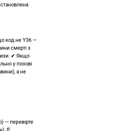
встановлена
що код не Y36 —
ини смерті з
тизи. ✔ Якщо
льно у позові
вини), а не
о) — перевірте
н) 📄