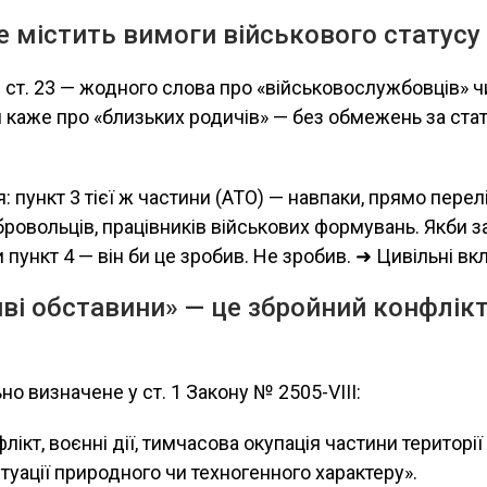
не містить вимоги військового статусу
. 3 ст. 23 — жодного слова про «військовослужбовців» 
н каже про «близьких родичів» — без обмежень за ста
: пункт 3 тієї ж частини (АТО) — навпаки, прямо перел
бровольців, працівників військових формувань. Якби 
 пункт 4 — він би це зробив. Не зробив. ➜ Цивільні в
иві обставини» — це збройний конфлікт 
но визначене у ст. 1 Закону № 2505-VIII:
ікт, воєнні дії, тимчасова окупація частини території 
туації природного чи техногенного характеру».