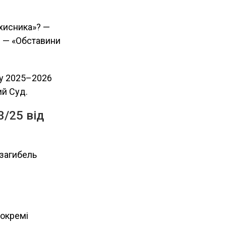
ахисника»? —
у? — «Обставини
 у 2025–2026
ий Суд.
/25 від
 загибель
 окремі