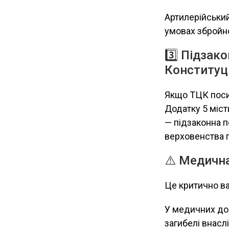
Артилерійський 
умовах збройно
3️⃣ Підзак
Конституці
Якщо ТЦК посил
Додатку 5 місти
— підзаконна 
верховенства 
⚠️ Медична
Це критично ва
У медичних до
загибелі внасл