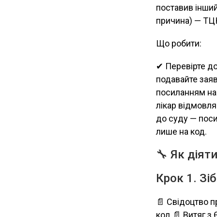
поставив інший
причина) — ТЦ
Що робити:
✔ Перевірте до
подавайте заяв
посиланням на
лікар відмовля
до суду — поси
лише на код.
🔧 Як діят
Крок 1. Зі
📄 Свідоцтво п
код 📄 Витяг з 