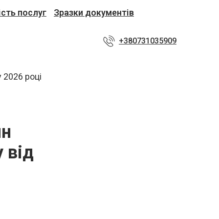
ість послуг
Зразки документів
+380731035909
ин
 від