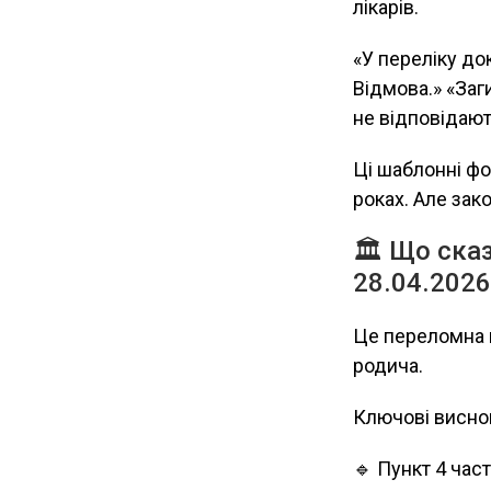
лікарів.
«У переліку до
Відмова.» «Заг
не відповідають 
Ці шаблонні ф
роках. Але зак
🏛 Що сказ
28.04.2026
Це переломна п
родича.
Ключові висно
🔹 Пункт 4 част