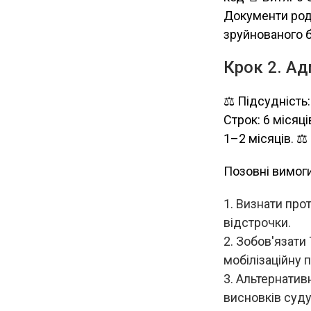
Документи род
зруйнованого б
Крок 2. Ад
⚖ Підсудність
Строк: 6 місяц
1–2 місяців. ⚖
Позовні вимоги
Визнати прот
відстрочки.
Зобов'язати Т
мобілізаційну п
Альтернативн
висновків суду