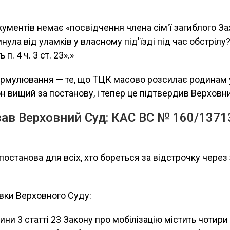
кументів немає «посвідчення члена сім'ї загиблого З
инула від уламків у власному під'їзді під час обстріл
п. 4 ч. 3 ст. 23».»
ормулювання — те, що ТЦК масово розсилає родинам
он вищий за постанову, і тепер це підтвердив Верховн
ав Верховний Суд: КАС ВС № 160/13713
останова для всіх, хто бореться за відстрочку через
вки Верховного Суду:
ини 3 статті 23 Закону про мобілізацію містить чотири