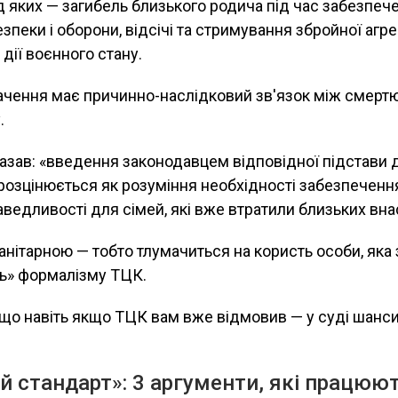
д яких — загибель близького родича під час забезпеч
зпеки і оборони, відсічі та стримування збройної агре
 дії воєнного стану.
ачення має причинно-наслідковий зв'язок між смертю
.
азав: «введення законодавцем відповідної підстави 
ї розцінюється як розуміння необхідності забезпеченн
аведливості для сімей, які вже втратили близьких вна
анітарною — тобто тлумачиться на користь особи, яка 
ть» формалізму ТЦК.
 що навіть якщо ТЦК вам вже відмовив — у суді шанс
й стандарт»: 3 аргументи, які працюют