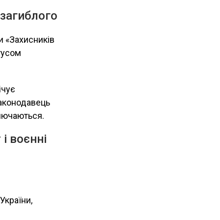
 загиблого
чи «Захисників
тусом
ічує
законодавець
ключаються.
і воєнні
України,