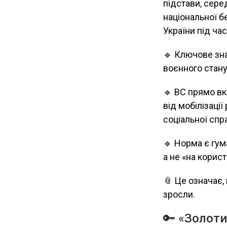
підстави, сере
національної бе
України під час
🔹 Ключове зн
воєнного стану
🔹 ВС прямо вк
від мобілізаці
соціальної спр
🔹 Норма є гум
а не «на корис
📎 Це означає,
зросли.
🔑 «Золоти