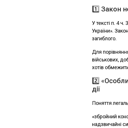
1️⃣ Закон 
У тексті п. 4 ч
України». Зако
загиблого.
Для порівняння
військових, до
хотів обмежити
2️⃣ «Особл
дії
Поняття легаль
«збройний конфл
надзвичайні си