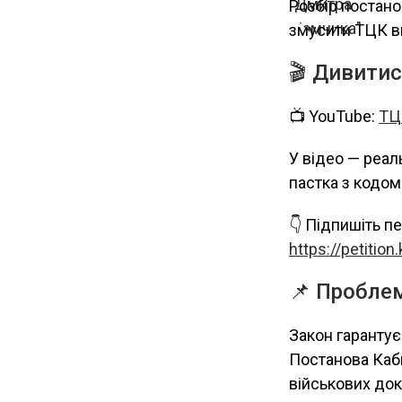
Розбір постано
змусити ТЦК в
🎬 Дивитис
📺 YouTube:
ТЦК
У відео — реал
пастка з кодом 
👇 Підпишіть п
https://petitio
📌 Проблем
Закон гарантує 
Постанова Кабм
військових доку