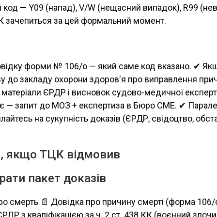
 код — Y09 (напад), V/W (нещасний випадок), R99 (не
К зачепиться за цей формальний момент.
відку форми № 106/о — який саме код вказано. ✔ Як
у до закладу охорони здоров'я про виправлення прич
 матеріали ЄРДР і висновок судово-медичної експер
є — запит до МОЗ + експертиза в Бюро СМЕ. ✔ Парале
лайтесь на сукупність доказів (ЄРДР, свідоцтво, обста
и, якщо ТЦК відмовив
брати пакет доказів
ро смерть 📄 Довідка про причину смерті (форма 106/
ЄРДР з кваліфікацією за ч. 2 ст. 438 КК (воєнний злочи