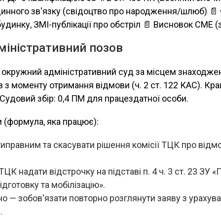
инного зв'язку (свідоцтво про народження/шлюб) 📄
удинку, ЗМІ-публікації про обстріл 📄 Висновок СМЕ (
міністративний позов
: окружний адміністративний суд за місцем знаходже
ів з моменту отримання відмови (ч. 2 ст. 122 КАС). К
 Судовий збір: 0,4 ПМ для працездатної особи.
 (формула, яка працює):
иправним та скасувати рішення комісії ТЦК про відмо
ЦК надати відстрочку на підставі п. 4 ч. 3 ст. 23 ЗУ «
ідготовку та мобілізацію».
о — зобов'язати повторно розглянути заяву з урахув
.