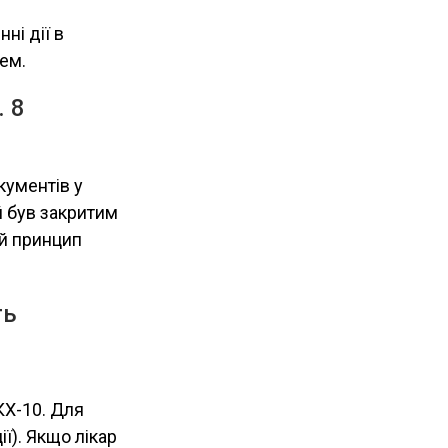
ні дії в
ем.
. 8
кументів у
 й був закритим
й принцип
ть
КХ-10. Для
ї). Якщо лікар