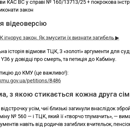
ви КАС ВС у справі № 160/13713/25 + покрокова інстр
иконати закон
я відеоверсію
 ігнорує закон. Як змусити їх визнати загибель ▶
ьна історія відмови ТЦК, 3 «золоті» аргументи для су
Y36 у довідці про смерть, та петиція до Кабміну.
етицію до КМУ (це важливо!):
n.kmu.gov.ua/petitions/8486
а, з якою стикається кожна друга сім
відстрочку усім, чиї близькі загинули внаслідок зброй
іну № 560 — і ТЦК, який її «творчо тлумачить», — вим
ментів навіть від родичів загиблих вчительок, пенсіон