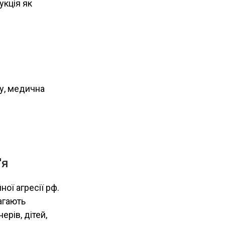
укція як
ду, медична
'я
ної агресії рф.
агають
ерів, дітей,