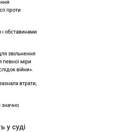
ення
сії проти
 і обставинами
для звільнення
я певної міри
слідок війни».
зазнала втрати,
и значно
ь у суді