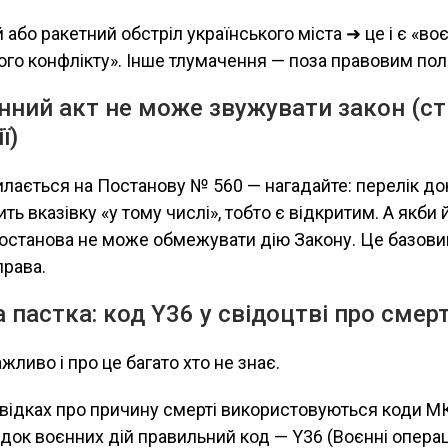
або ракетний обстріл українського міста ➜ це і є «воєн
го конфлікту». Інше тлумачення — поза правовим пол
онний акт не може звужувати закон (ст
ї)
ається на Постанову № 560 — нагадайте: перелік до
ть вказівку «у тому числі», тобто є відкритим. А якби
постанова не може обмежувати дію Закону. Це базови
права.
 пастка: код Y36 у свідоцтві про смер
жливо і про це багато хто не знає.
відках про причину смерті використовуються коди М
ідок воєнних дій правильний код — Y36 (Воєнні операці