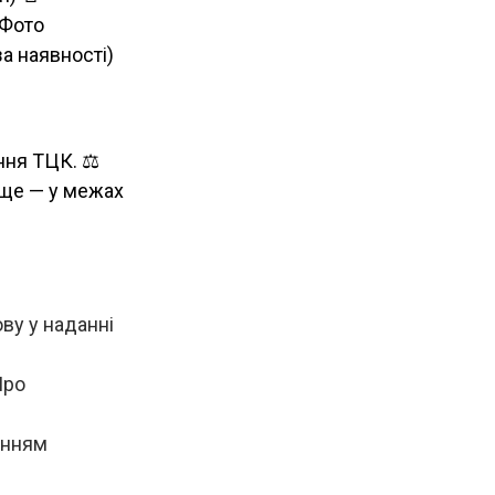
 Фото
за наявності)
ння ТЦК. ⚖
раще — у межах
ву у наданні
Про
анням