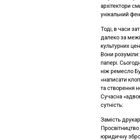
архітектори сми
унікальний фен
Тоді, в часи з
далеко за межі
культурних цен
Вони розуміли:
папері. Сьогод
ніж ремесло Бу
«написати клоп
та створення н
Сучасна «адвок
сутність:
Замість друкар
Просвітництво 
юридичну зброю