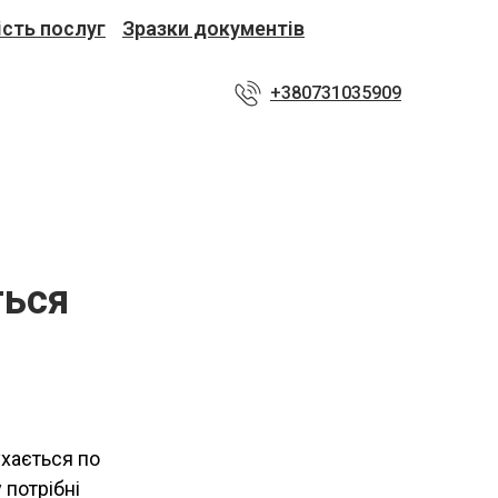
ість послуг
Зразки документів
+380731035909
ться
ухається по
 потрібні