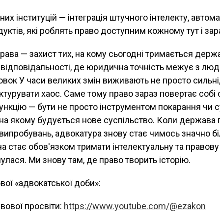
их інституцій — інтеграція штучного інтелекту, автома
уктів, які роблять право доступним кожному тут і зар
рава — захист тих, на кому сьогодні тримається держ
 відповідальності, де юридична точність межує з лю
вок У часи великих змін виживають не просто сильні, а
уктурувати хаос. Саме тому право зараз повертає собі
нкцію — бути не просто інструментом покарання чи с
на якому будується нове суспільство. Коли держава 
випробувань, адвокатура знову стає чимось значно б
а стає обов'язком тримати інтелектуальну та правову
улася. Ми знову там, де право творить історію.
вої «адвокатської доби»:
вової просвіти:
https://www.youtube.com/@ezakon