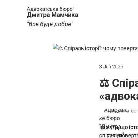
Адвокатське бюро
Дмитра Мамчика
"Все буде добре"
3 Jun 2026
⚖️ Спір
«адвок
Адвокатсь
Кажуть, що іст
спіралі, поверт