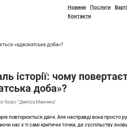
Новини
Послуги
Варт
Контакти
аль історії: чому повертає
атська доба»?
ке бюро "Дмитра Мамчика"
орія повторюється двічі. Але насправді вона просто р
аючи нас у ті самі критичні точки, де суспільству знову