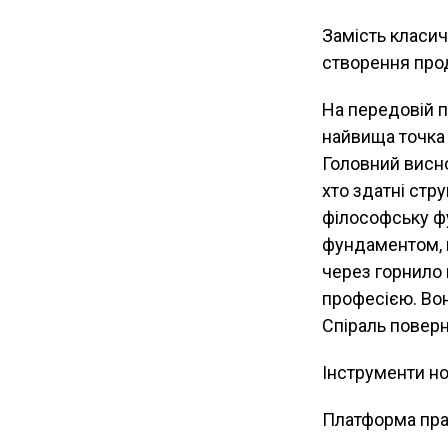
Замість класичн
створення прод
На передовій п
найвища точка
Головний висно
хто здатні стр
філософську фу
фундаментом, 
через горнило 
професією. Вон
Спіраль поверн
Інструменти но
Платформа пра