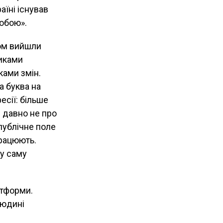
аїні існував
добою».
том вийшли
никами
ками змін.
а буква на
есії: більше
е давно не про
публічне поле
працюють.
ту саму
атформи.
людині