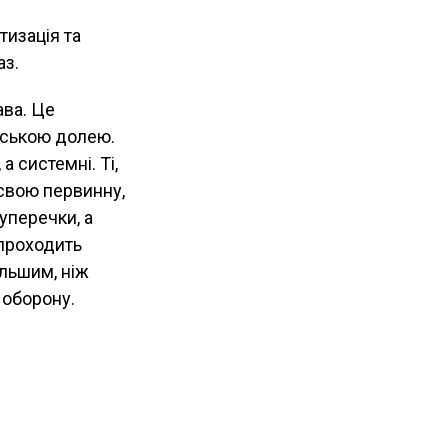
тизація та
аз.
ава. Це
дською долею.
 системні. Ті,
 свою первинну,
уперечки, а
проходить
ільшим, ніж
 оборону.