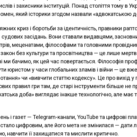
слів і захисники інституцій. Понад століття тому в Укр
омен, який історики згодом назвали «адвокатською 
атяжних криз і боротьби за ідентичність, правники рап
 судових засідань. Вони ставали видавцями, заснов
трів, меценатами, філософами та головними провідни
 закон без культури та просвітництва — це лише мертв
ні ми бачимо, як цей час повертається. Філософія проф
ти юристом у часи глобальних зламів і війни — це вж
отання» чи «вивчити статтю кодексу». Це про вихід у 
ових правил гри там, де старі інструменти більше не 
атська доба» виглядає інакше технологічно, але має 
ень і газет — Telegram-канали, YouTube та цифрові пл
стало цифровим, але його мета не змінилася — дати 
, навчити її захищатися та мислити критично.