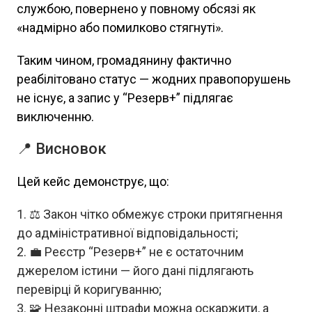
службою, повернено у повному обсязі як
«надмірно або помилково стягнуті».
Таким чином, громадянину фактично
реабілітовано статус — жодних правопорушень
не існує, а запис у “Резерв+” підлягає
виключенню.
📍 Висновок
Цей кейс демонструє, що:
⚖️ Закон чітко обмежує строки притягнення
до адміністративної відповідальності;
💼 Реєстр “Резерв+” не є остаточним
джерелом істини — його дані підлягають
перевірці й коригуванню;
🧩 Незаконні штрафи можна оскаржити, а