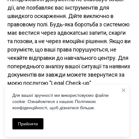
дії, але позбавляє вас інструментів для
швидкого оскарження. Дійте виключно в
правовому полі. Будь-яка боротьба з системою
має вестися через адвокатські запити, скарги
та позови, а не через емоційні рішення. Якщо ви
розумієте, що ваші права порушуються, не
чекайте відправки до навчального центру. Для
попереднього аналізу вашої ситуації та наявних
документів ви завжди можете звернутися за
моєю послугою "Legal Check-up"
https://ezakon.com.ua/shop/legal-check-up-
Для вашої зручності ми використовуємо файли
ekspres-analiz-perspektiv-spravi
.
cookie. Ознайомтеся з нашою Політикою
конфіденційності, щоб дізнатися більше.
Будьте юридично підкованими та захищайте
свої права правильно!
Прийняти