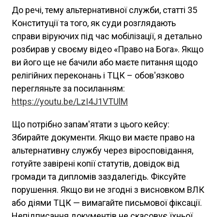
До речі, тему альтернативної служби, статті 35
Конституції та того, як суди розглядають
справи віруючих під час мобілізації, я детально
розбирав у своєму відео «Право на Бога». Якщо
ви його ще не бачили або маєте питання щодо
релігійних переконань і ТЦК – обов'язково
перегляньте за посиланням:
https://youtu.be/LzI4J1VTUlM
Що потрібно запам'ятати з цього кейсу:
Збирайте документи. Якщо ви маєте право на
альтернативну службу через віросповідання,
готуйте завірені копії статутів, довідок від
громади та дипломів заздалегідь. Фіксуйте
порушення. Якщо ви не згодні з висновком ВЛК
або діями ТЦК — вимагайте письмової фіксації.
Непідписання документів не скасовує їхньої