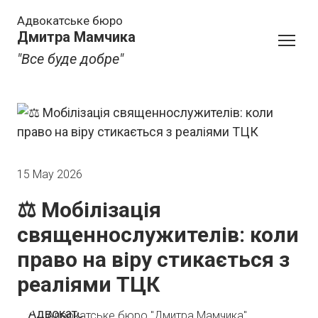
Адвокатське бюро
Дмитра Мамчика
"Все буде добре"
15 May 2026
⚖️ Мобілізація
священнослужителів: коли
право на віру стикається з
реаліями ТЦК
Адвокатське бюро "Дмитра Мамчика"