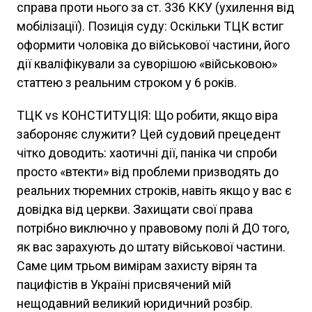
справа проти нього за ст. 336 ККУ (ухилення від
мобілізації). Позиція суду: Оскільки ТЦК встиг
оформити чоловіка до військової частини, його
дії кваліфікували за суворішою «військовою»
статтею з реальним строком у 6 років.
ТЦК vs КОНСТИТУЦІЯ: Що робити, якщо віра
забороняє служити? Цей судовий прецедент
чітко доводить: хаотичні дії, паніка чи спроби
просто «втекти» від проблеми призводять до
реальних тюремних строків, навіть якщо у вас є
довідка від церкви. Захищати свої права
потрібно виключно у правовому полі й ДО того,
як вас зарахують до штату військової частини.
Саме цим трьом вимірам захисту вірян та
пацифістів в Україні присвячений мій
нещодавний великий юридичний розбір.