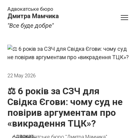
Адвокатське бюро
Дмитра Мамчика
"Все буде добре"
22 May 2026
⚖️ 6 років за СЗЧ для
Свідка Єгови: чому суд не
повірив аргументам про
«викрадення ТЦК»?
Адвокатське бюро "Дмитра Мамчика"