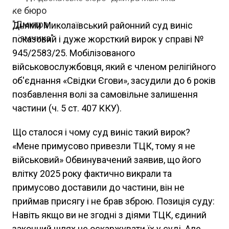
Днями Миколаївський районний суд виніс
показовий і дуже жорсткий вирок у справі №
945/2583/25. Мобілізованого
військовослужбовця, який є членом релігійного
об'єднання «Свідки Єгови», засудили до 6 років
позбавлення волі за самовільне залишення
частини (ч. 5 ст. 407 ККУ).
Що сталося і чому суд виніс такий вирок?
«Мене примусово привезли ТЦК, тому я не
військовий» Обвинувачений заявив, що його
влітку 2025 року фактично викрали та
примусово доставили до частини, він не
приймав присягу і не брав зброю. Позиція суду:
Навіть якщо ви не згодні з діями ТЦК, єдиний
законний шлях це оскаржувати їх у суді. Але