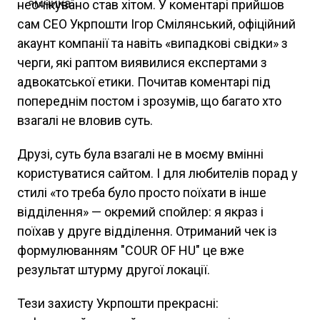
неочікувано став хітом. У коментарі прийшов
сам СЕО Укрпошти Ігор Смілянський, офіційний
акаунт компанії та навіть «випадкові свідки» з
черги, які раптом виявилися експертами з
адвокатської етики. Почитав коментарі під
попереднім постом і зрозумів, що багато хто
взагалі не вловив суть.
Друзі, суть була взагалі не в моєму вмінні
користуватися сайтом. І для любителів порад у
стилі «то треба було просто поїхати в інше
відділення» — окремий спойлер: я якраз і
поїхав у друге відділення. Отриманий чек із
формулюванням "COUR OF HU" це вже
результат штурму другої локації.
Тези захисту Укрпошти прекрасні: