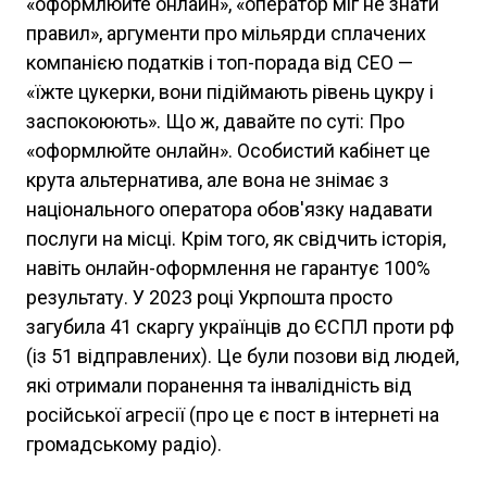
«оформлюйте онлайн», «оператор міг не знати
правил», аргументи про мільярди сплачених
компанією податків і топ-порада від СЕО —
«їжте цукерки, вони підіймають рівень цукру і
заспокоюють». Що ж, давайте по суті: Про
«оформлюйте онлайн». Особистий кабінет це
крута альтернатива, але вона не знімає з
національного оператора обов'язку надавати
послуги на місці. Крім того, як свідчить історія,
навіть онлайн-оформлення не гарантує 100%
результату. У 2023 році Укрпошта просто
загубила 41 скаргу українців до ЄСПЛ проти рф
(із 51 відправлених). Це були позови від людей,
які отримали поранення та інвалідність від
російської агресії (про це є пост в інтернеті на
громадському радіо).