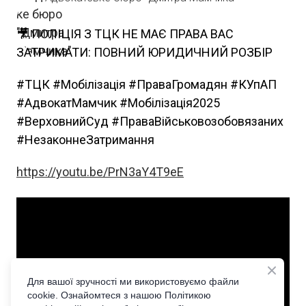
🎥 ПОЛІЦІЯ З ТЦК НЕ МАЄ ПРАВА ВАС
ЗАТРИМАТИ: ПОВНИЙ ЮРИДИЧНИЙ РОЗБІР
#ТЦК #Мобілізація #ПраваГромадян #КУпАП
#АдвокатМамчик #Мобілізація2025
#ВерховнийСуд #ПраваВійськовозобовязаних
#НезаконнеЗатримання
https://youtu.be/PrN3aY4T9eE
Для вашої зручності ми використовуємо файли
cookie. Ознайомтеся з нашою Політикою