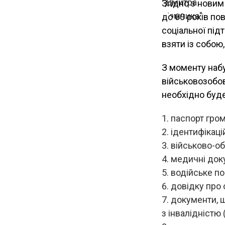
Згідно з новим
до 60 років по
соціальної під
взяти із собою
З моменту набу
військовозобов
необхідно буде
паспорт гром
ідентифікаці
військово-об
медичні док
водійське по
довідку про 
документи, щ
з інвалідністю 