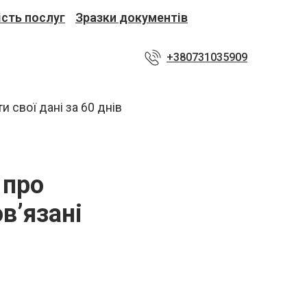
ість послуг
Зразки документів
+380731035909
 про
в’язані