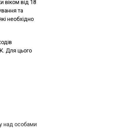
и віком від 18
ування та
які необхідно
ходів
К. Для цього
ку над особами