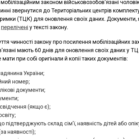
 мобілізаційним законом військовозобов'язані чоловік
винні звернутися до Територіальних центрів комплект
тримки (ТЦК) для оновлення своїх даних. Документи, 
,
перелічені
у тексті закону.
ття чинності закону про посилення мобілізаційних за
'язані мають 60 днів для оновлення своїх даних у ТЦ
 мати при собі оригінали й копії таких документів:
адянина України;
йний номер;
лікові документи;
ументи;
свідчення (якщо є);
освіту;
о підтверджують склад сім’ї, наявність дітей або опі
(за наявності);