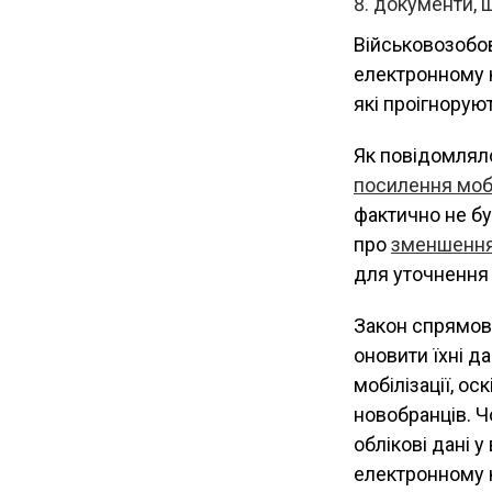
документи, щ
Військовозобов
електронному к
які проігнорую
Як повідомлял
посилення мобі
фактично не бу
про
зменшення
для уточнення
Закон спрямов
оновити їхні д
мобілізації, о
новобранців. Чо
облікові дані 
електронному к