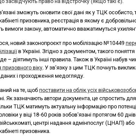
о засвідчують право на відстрочку (якщо такі є).
’язані зможуть оновити свої дані як у ТЦК особисто, т
абінеті призовника, реєстрація в якому є добровільно
ть вимоги закону, автоматично вважатимуться ухилян
ося, новий законопроєкт про мобілізацію №10449
пер
лізації
в Україні. Згідно з документом, такого поняття
де – діятимуть інші правила. Також в Україні набув чи
 призовного віку
. У зв'язку з цим ТЦК почнуть виклик
 даних і проходження медогляду.
аний на те, щоб
поставити на облік усіх військовозобо
ані. Як зазначають автори документа, це спростить дл
скільки ТЦК матимуть актуальну інформацію про потенц
ловіки у віці 18-60 років зобов'язані протягом 60 дні
у військкоматі, центрі надання адмінпослуг (ЦНАП) або
абінеті призовника.