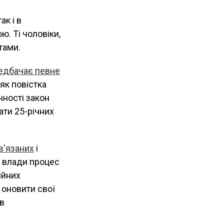
ак і в
ю. Ті чоловіки,
тами.
едбачає певне
 як повістка
нності закон
ати 25-річних
в'язаних
і
я влади процес
ійних
в оновити свої
 в