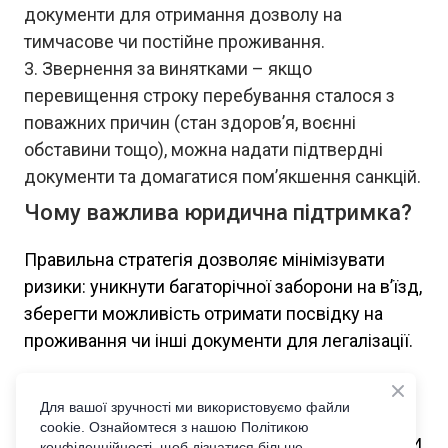
документи для отримання дозволу на
тимчасове чи постійне проживання.
Звернення за винятками – якщо
перевищення строку перебування сталося з
поважних причин (стан здоров’я, воєнні
обставини тощо), можна надати підтвердні
документи та домагатися пом’якшення санкцій.
Чому важлива юридична підтримка?
Правильна стратегія дозволяє мінімізувати
ризики: уникнути багаторічної заборони на в’їзд,
зберегти можливість отримати посвідку на
проживання чи інші документи для легалізації.
📌 Якщо ви або ваші знайомі перебуваєте в
Для вашої зручності ми використовуємо файли
подібній ситуації, варто заздалегідь
cookie. Ознайомтеся з нашою Політикою
проконсультуватися з адвокатом, щоб уникнути
конфіденційності, щоб дізнатися більше.