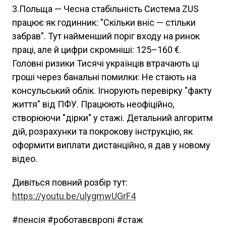
3.Польща — Чесна стабільність Система ZUS
працює як годинник: "Скільки вніс — стільки
забрав". Тут найменший поріг входу на ринок
праці, але й цифри скромніші: 125–160 €.
Головні ризики Тисячі українців втрачають ці
гроші через банальні помилки: Не стають на
консульський облік. Ігнорують перевірку "факту
життя" від ПФУ. Працюють неофіційно,
створюючи "дірки" у стажі. Детальний алгоритм
дій, розрахунки та покрокову інструкцію, як
оформити виплати дистанційно, я дав у новому
відео.
Дивіться повний розбір тут:
https://youtu.be/ulygmwUGrF4
#пенсія #роботавєвропі #стаж