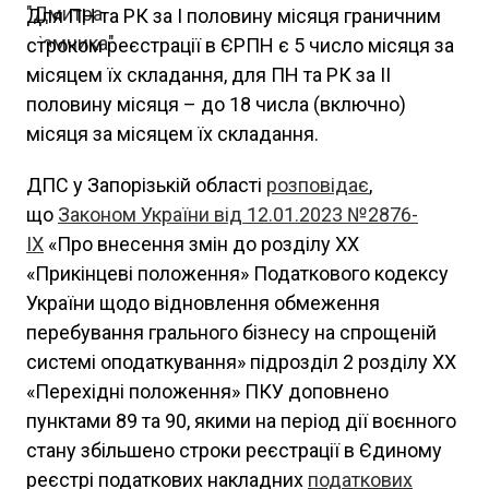
Для ПН та РК за І половину місяця граничним
строком реєстрації в ЄРПН є 5 число місяця за
місяцем їх складання, для ПН та РК за ІІ
половину місяця – до 18 числа (включно)
місяця за місяцем їх складання.
ДПС у Запорізькій області
розповідає
,
що
Законом України від 12.01.2023 №2876-
IX
«Про внесення змін до розділу ХХ
«Прикінцеві положення» Податкового кодексу
України щодо відновлення обмеження
перебування грального бізнесу на спрощеній
системі оподаткування» підрозділ 2 розділу ХХ
«Перехідні положення» ПКУ доповнено
пунктами 89 та 90, якими на період дії воєнного
стану збільшено строки реєстрації в Єдиному
реєстрі податкових накладних
податкових