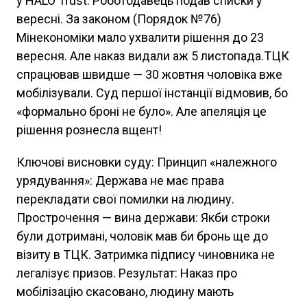
у HALO Trust. Роботодавець подав списки у
вересні. За законом (Порядок №76)
Мінекономіки мало ухвалити рішення до 23
вересня. Але наказ видали аж 5 листопада.ТЦК
спрацював швидше — 30 жовтня чоловіка вже
мобілізували. Суд першої інстанції відмовив, бо
«формально броні не було». Але апеляція це
рішення рознесла вщент!
Ключові висновки суду: Принцип «належного
урядування»: Держава не має права
перекладати свої помилки на людину.
Прострочення — вина держави: Якби строки
були дотримані, чоловік мав би бронь ще до
візиту в ТЦК. Затримка підпису чиновника не
легалізує призов. Результат: Наказ про
мобілізацію скасовано, людину мають