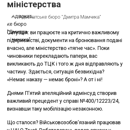
міністерства
Адвокатське бюро "Дмитра Мамчика"
Ситуація: ви працюєте на критично важливому
підприємстві, документи на бронювання подані
вчасно, але міністерство «тягне час». Поки
чиновники перекладають папери, вас
викликають до ТЦК і того ж дня відправляють у
частину. Здається, ситуація безвихідна?
«Немає наказу — немає броні»? А от і ні!
Днями П'ятий апеляційний адмінсуд створив
важливий прецедент у справі №400/12223/24,
визнавши таку мобілізацію незаконною.
Що сталося? Військовозобов'язаний працював