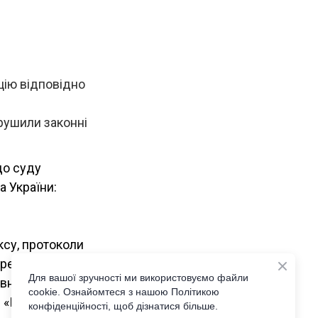
ію відповідно
орушили законні
до суду
 України:
ксу, протоколи
ретаріату
Для вашої зручності ми використовуємо файли
авники
cookie. Ознайомтеся з нашою Політикою
3 «Порушення
конфіденційності, щоб дізнатися більше.