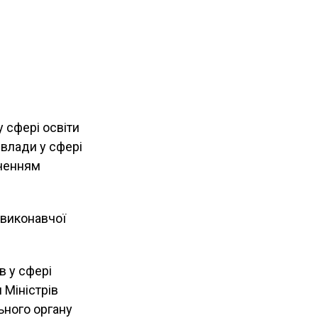
 сфері освіти
 влади у сфері
еченням
 виконавчої
в у сфері
 Міністрів
ьного органу