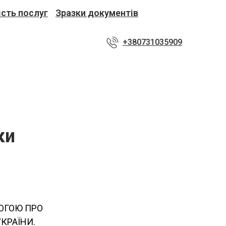
ість послуг
Зразки документів
+380731035909
ки
ОГОЮ ПРО
УКРАЇНИ.