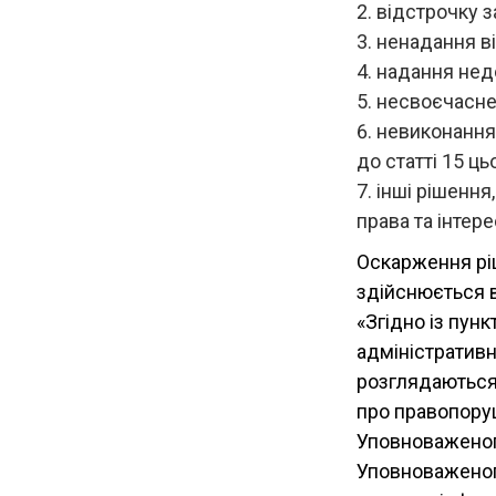
відстрочку з
ненадання ві
надання недо
несвоєчасне 
невиконання
до статті 15 ць
інші рішення
права та інтер
Оскарження ріш
здійснюється в
«Згідно із пун
адміністратив
розглядаються 
про правопору
Уповноваженог
Уповноваженог