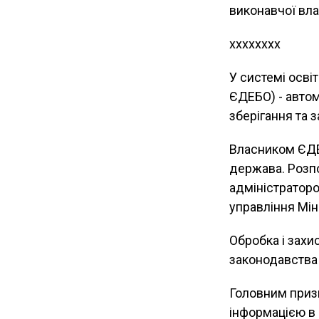
виконавчої влад
хххххххх
У системі осві
ЄДЕБО) - автом
зберігання та з
Власником ЄДЕ
держава. Розпо
адміністратор
управління Міні
Обробка і захи
законодавства 
Головним приз
інформацією в 