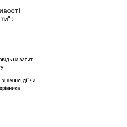
ивості
и" :
овідь на запит
у.
 рішення, дії чи
ерівника