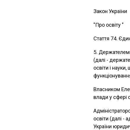
Закон України
"Про освіту "
Стаття 74. Єди
5. Держателем 
(далі - держат
освіти і науки,
функціонування
Власником Елек
влади у сфері о
Адміністраторо
освіти (далі -
України юриди