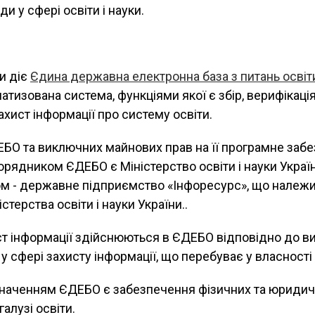
и у сфері освіти і науки.
ти діє
Єдина державна електронна база з питань освіт
атизована система, функціями якої є збір, верифікаці
ахист інформації про систему освіти.
БО та виключних майнових прав на її програмне забе
рядником ЄДЕБО є Міністерство освіти і науки Україн
ом - державне підприємство «Інфоресурс», що належ
стерства освіти і науки України..
ст інформації здійснюються в ЄДЕБО відповідно до в
у сфері захисту інформації, що перебуває у власност
наченням ЄДЕБО є забезпечення фізичних та юридич
галузі освіти.