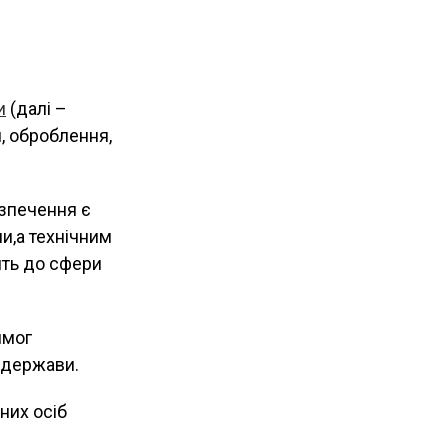
и
(далі –
я, оброблення,
зпечення є
и,а технічним
ить до сфери
имог
і держави.
них осіб