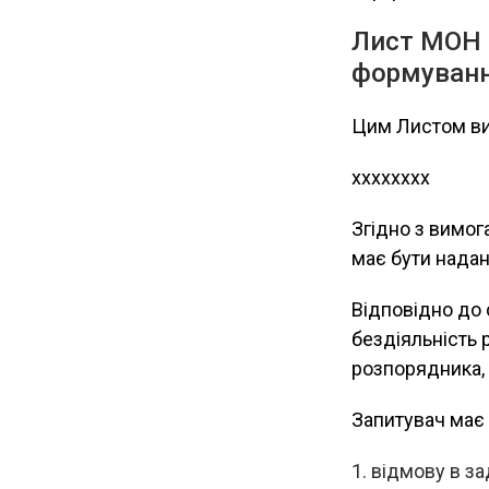
Лист МОН №
формування
Цим Листом ви
хххххххх
Згідно з вимог
має бути надан
Відповідно до с
бездіяльність 
розпорядника, 
Запитувач має
відмову в за