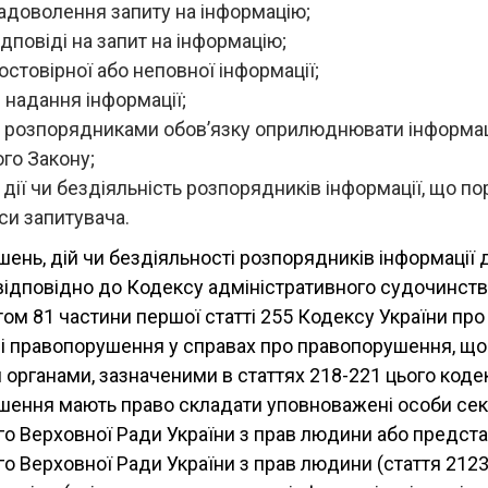
адоволення запиту на інформацію;
дповіді на запит на інформацію;
стовірної або неповної інформації;
надання інформації;
 розпорядниками обов’язку оприлюднювати інформац
ого Закону;
, дії чи бездіяльність розпорядників інформації, що п
еси запитувача.
ень, дій чи бездіяльності розпорядників інформації 
ідповідно до Кодексу адміністративного судочинства
ктом 81 частини першої статті 255 Кодексу України про
ні правопорушення у справах про правопорушення, що
органами, зазначеними в статтях 218-221 цього коде
шення мають право складати уповноважені особи сек
о Верховної Ради України з прав людини або предст
о Верховної Ради України з прав людини (стаття 212