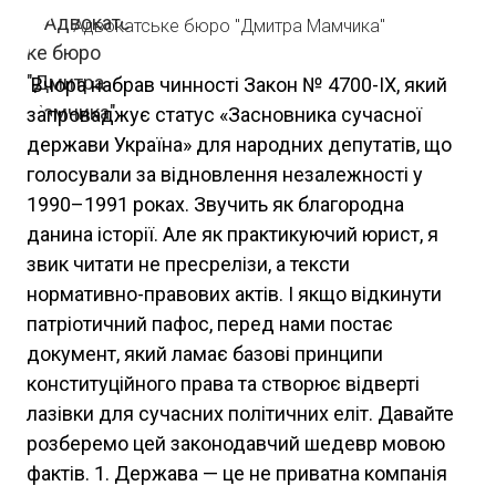
Адвокатське бюро "Дмитра Мамчика"
️ Вчора набрав чинності Закон № 4700-IX, який
запроваджує статус «Засновника сучасної
держави Україна» для народних депутатів, що
голосували за відновлення незалежності у
1990–1991 роках. Звучить як благородна
данина історії. Але як практикуючий юрист, я
звик читати не пресрелізи, а тексти
нормативно-правових актів. І якщо відкинути
патріотичний пафос, перед нами постає
документ, який ламає базові принципи
конституційного права та створює відверті
лазівки для сучасних політичних еліт. Давайте
розберемо цей законодавчий шедевр мовою
фактів. 1. Держава — це не приватна компанія