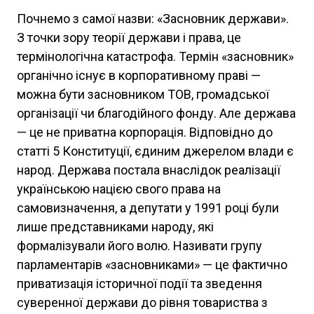
Почнемо з самої назви: «Засновник держави».
З точки зору теорії держави і права, це
термінологічна катастрофа. Термін «засновник»
органічно існує в корпоративному праві —
можна бути засновником ТОВ, громадської
організації чи благодійного фонду. Але держава
— це не приватна корпорація. Відповідно до
статті 5 Конституції, єдиним джерелом влади є
народ. Держава постала внаслідок реалізації
українською нацією свого права на
самовизначення, а депутати у 1991 році були
лише представниками народу, які
формалізували його волю. Називати групу
парламентарів «засновниками» — це фактично
приватизація історичної події та зведення
суверенної держави до рівня товариства з