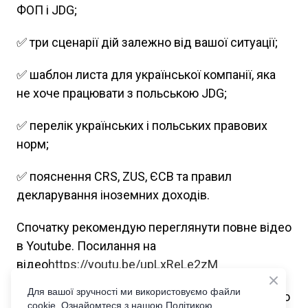
ФОП і JDG;
✅ три сценарії дій залежно від вашої ситуації;
✅ шаблон листа для української компанії, яка
не хоче працювати з польською JDG;
✅ перелік українських і польських правових
норм;
✅ пояснення CRS, ZUS, ЄСВ та правил
декларування іноземних доходів.
Спочатку рекомендую переглянути повне відео
в Youtube. Посилання на
відео
https://youtu.be/upLxReLe2zM
Для вашої зручності ми використовуємо файли
Забрати безкоштовний практичний довідник до
cookie. Ознайомтеся з нашою Політикою