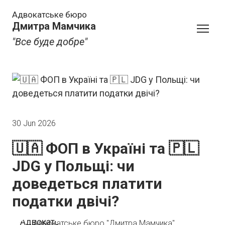
Адвокатське бюро
Дмитра Мамчика
"Все буде добре"
30 Jun 2026
🇺🇦 ФОП в Україні та 🇵🇱
JDG у Польщі: чи
доведеться платити
податки двічі?
Адвокатське бюро "Дмитра Мамчика"