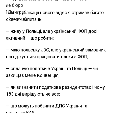
Після публікації нового відео я отримав багато
схожих запитань:
— живу у Польщі, але український ФОП досі
активний — що робити;
— маю польську JDG, але український замовник
погоджується працювати тільки з ФОП;
— сплачую податки в Україні та Польщі — чи
захищає мене Конвенція;
— як визначити податкове резидентство і чому
183 дні вирішують не все;
— що можуть побачити ДПС України та
польська KAS;